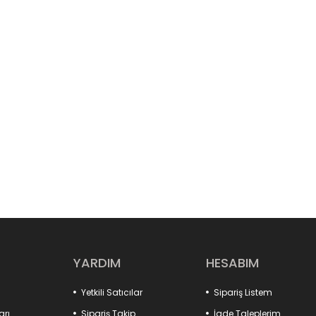
YARDIM
HESABIM
Yetkili Satıcılar
Sipariş Listem
arı
Sipariş Takip
İade Taleplerim