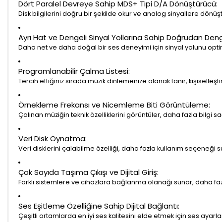
Dört Paralel Devreye Sahip MDS+ Tipi D/A Dönüştürücü:
Disk bilgilerini doğru bir şekilde okur ve analog sinyallere dönüştü
Ayrı Hat ve Dengeli Sinyal Yollarına Sahip Doğrudan Dengel
Daha net ve daha doğal bir ses deneyimi için sinyal yolunu opti
Programlanabilir Çalma Listesi:
Tercih ettiğiniz sırada müzik dinlemenize olanak tanır, kişiselleş
Örnekleme Frekansı ve Nicemleme Biti Görüntüleme:
Çalınan müziğin teknik özelliklerini görüntüler, daha fazla bilgi sa
Veri Disk Oynatma:
Veri disklerini çalabilme özelliği, daha fazla kullanım seçeneği s
Çok Sayıda Taşıma Çıkışı ve Dijital Giriş:
Farklı sistemlere ve cihazlara bağlanma olanağı sunar, daha faz
Ses Eşitleme Özelliğine Sahip Dijital Bağlantı:
Çeşitli ortamlarda en iyi ses kalitesini elde etmek için ses ayar