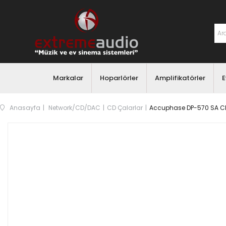
Markalar
Hoparlörler
Amplifikatörler
E
Anasayfa
Network/CD/DAC
CD Çalarlar
Accuphase DP-570 SA C