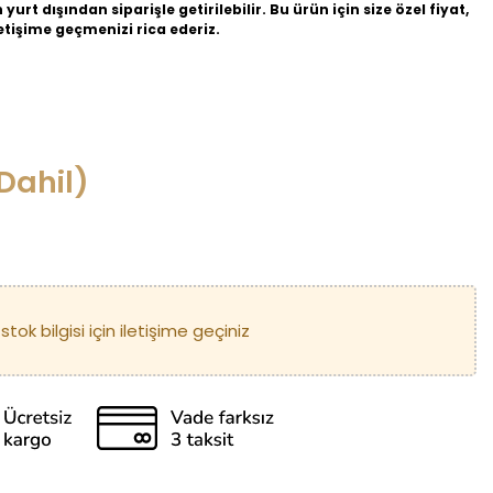
yurt dışından siparişle getirilebilir. Bu ürün için size özel fiyat,
iletişime geçmenizi rica ederiz.
Dahil)