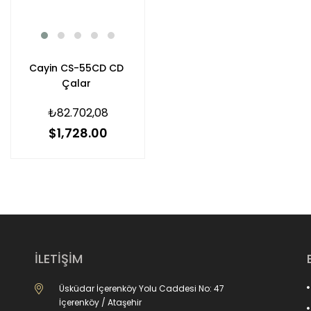
Cayin CS-55CD CD
Çalar
₺82.702,08
$1,728.00
İLETİŞİM
Üsküdar İçerenköy Yolu Caddesi No: 47
İçerenköy / Ataşehir