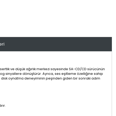
eri
k sertlik ve düşük ağırlık merkezi sayesinde SA-CD/CD sürücünün
alog sinyallere dönüştürür. Ayrıca, ses eşitleme özelliğine sahip
İdeal disk oynatma deneyiminin peşinden giden bir sonraki adım
rır.