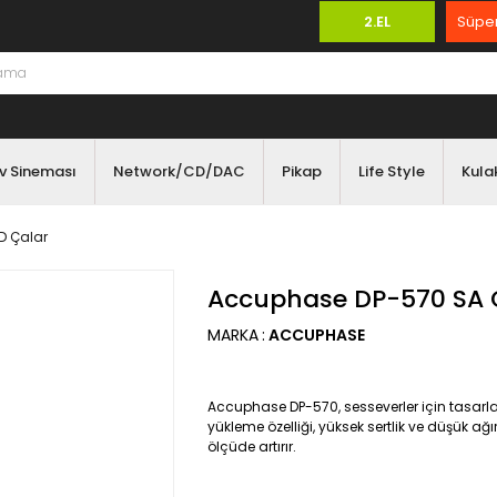
2.EL
Süper
v Sineması
Network/CD/DAC
Pikap
Life Style
Kulak
D Çalar
Accuphase DP-570 SA 
MARKA
:
ACCUPHASE
Accuphase DP-570, sesseverler için tasarla
yükleme özelliği, yüksek sertlik ve düşük a
ölçüde artırır.