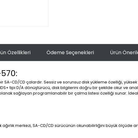
ün Özellikleri
Ödeme Seçenekleri
Ürün Öneril
-570:
bir SA-CD/CD çalardır. Sessiz ve sorunsuz disk yükleme özelliği, yükse
MDS+ tipi D/A dönüştürücü, disk bilgilerini doğru bir şekilde okur ve an
ize olanak sağlayan programlanabilir bir çalma listesi özelliği sunar. 
 ağırlık merkezi, SA-CD/CD sürücünün okunabilirliğini büyük ölçüde artı