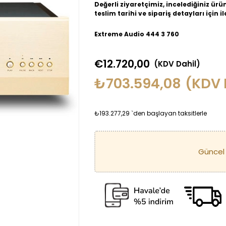
Değerli ziyaretçimiz, incelediğiniz ürün 
teslim tarihi ve sipariş detayları için 
Extreme Audio 444 3 760
€12.720,00
(KDV Dahil)
₺703.594,08
(KDV 
₺193.277,29
`den başlayan taksitlerle