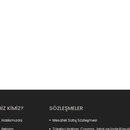
BİZ KİMİZ?
SÖZLEŞMELER
Hakkımızda
Mesafeli Satış Sözleşmesi
İletişim
Tüketici Hakları, Cayma , İptal ve İade Koşull