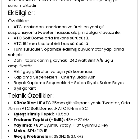
sunulmaktadır.
Ek Bilgiler:
Özellikler:
ATC tarafından tasarlanan ve üretilen yeni çift
süspansiyonlu tweeter, hassas alaşım dalga kılavuzu ile.
ATC Soft Dome orta frekans sürücüsü.
ATC 164mm kısa bobinli bas sürücüsü.
Tüm sürücüler, optimize edilmiş büyük motor yapılarına
sahiptir.
Dahili topraklanmış kaynaklı 242 watt Sınıf A/B üçlü
amplifikatör.
Aktif geçiş filtreleri ve aşırı yük koruması.
Kaplama Seçenekleri - Cherry, Black Ash.
Boyalı Kaplama Seçenekleri - Saten Siyah, Saten Beyaz.
6 yıl garanti.
Teknik Özellikler:
Sürücüler:
HF ATC 25mm çift süspansiyonlu Tweeter, Orta
75mm ATC Soft Dome, LF ATC 164mm SC
Eşleştirilmiş Tepki:
±0.5dB
Frekans Tepkisi (-6dB):
48Hz-22kHz
Yayılma:
±80° Uyumlu Yatay, ±10° Uyumlu Dikey
Maks. SPL:
112dB
Geçiş Frekansları:
380Hz & 3.5kHz