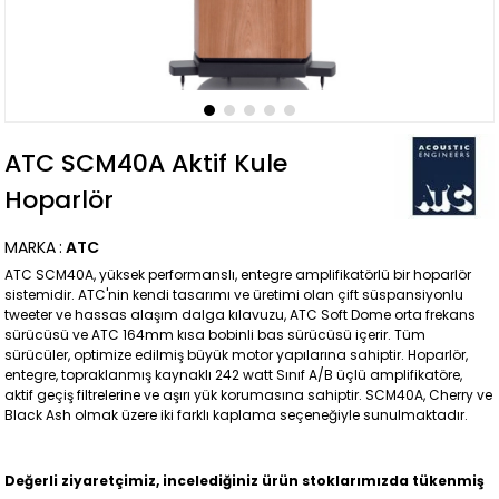
ATC SCM40A Aktif Kule
Hoparlör
MARKA
:
ATC
ATC SCM40A, yüksek performanslı, entegre amplifikatörlü bir hoparlör
sistemidir. ATC'nin kendi tasarımı ve üretimi olan çift süspansiyonlu
tweeter ve hassas alaşım dalga kılavuzu, ATC Soft Dome orta frekans
sürücüsü ve ATC 164mm kısa bobinli bas sürücüsü içerir. Tüm
sürücüler, optimize edilmiş büyük motor yapılarına sahiptir. Hoparlör,
entegre, topraklanmış kaynaklı 242 watt Sınıf A/B üçlü amplifikatöre,
aktif geçiş filtrelerine ve aşırı yük korumasına sahiptir. SCM40A, Cherry ve
Black Ash olmak üzere iki farklı kaplama seçeneğiyle sunulmaktadır.
Değerli ziyaretçimiz, incelediğiniz ürün stoklarımızda tükenmiş