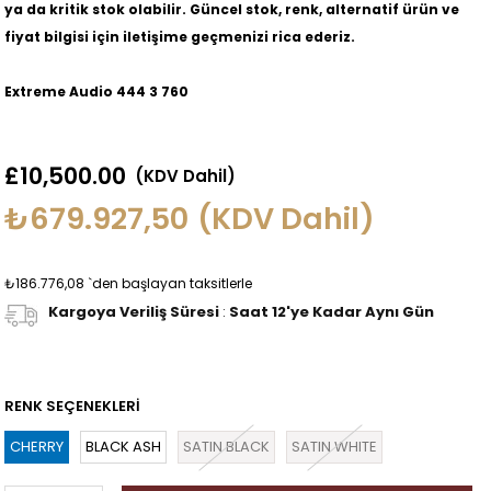
ya da kritik stok olabilir. Güncel stok, renk, alternatif ürün ve
fiyat bilgisi için iletişime geçmenizi rica ederiz.
Extreme Audio 444 3 760
£10,500.00
(KDV Dahil)
₺679.927,50
(KDV Dahil)
₺186.776,08
`den başlayan taksitlerle
Kargoya Veriliş Süresi
:
Saat 12'ye Kadar Aynı Gün
RENK SEÇENEKLERİ
CHERRY
BLACK ASH
SATIN BLACK
SATIN WHITE