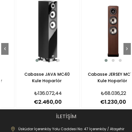
Cabasse JAVA MC40
Cabasse JERSEY MC170
Kule Hoparlör
Kule Hoparlör
₺136.072,44
₺68.036,22
€2.460,00
€1.230,00
İLETİŞİM
Üsküdar İçerenköy Yolu Caddesi No: 47 İçerenköy / Ataşehir