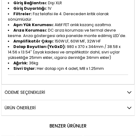
Giriş Bağlantısı:
Dişi XLR
Giriş Duyarlılığı:
1V
Filtreler:
Faz telafisi ile 4. Dereceden kritik olarak
sönümlüdür.
Aşırı Yük Koruması:
Aktif FET anlık kazanç azaltma.
Arıza Koruması:
DC arıza koruması ve termal devre
kesme. Arıza göstergesi arka panelde monte edilmiş LED'de.
Amplifikatör Çıkışı:
150W LF, 60W MF, 32W HF
Dolap Boyutları (YxGxD):
980 x 370 x 344mm / 38.58 x
14.56 x 13.54″ (ayak kaidesi ve amplifikatör dahil, sivri uçlar
yüksekliğe 25mm ekler, ızgara derinliğe 34mm ekler)
Ağırlık:
36kg
Sivri Uçlar:
Her dolap için 4 adet, M8 x 1.25mm
ÖDEME SEÇENEKLERI
ÜRÜN ÖNERILERI
BENZER ÜRÜNLER