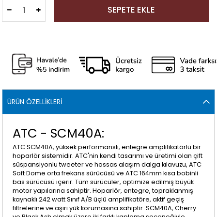
ÜRÜN ÖZELLIKLERI
ATC - SCM40A:
ATC SCM40A, yüksek performanslı, entegre amplifikatörlü bir
hoparlör sistemidir. ATC'nin kendi tasarımı ve üretimi olan çift
süspansiyonlu tweeter ve hassas alaşım dalga kılavuzu, ATC
Soft Dome orta frekans sürücüsü ve ATC 164mm kısa bobinli
bas sürücüsü içerir. Tüm sürücüler, optimize edilmiş büyük
motor yapılarına sahiptir. Hoparlör, entegre, topraklanmış
kaynaklı 242 watt Sınıf A/B üçlü amplifikatöre, aktif geçiş
filtrelerine ve aşırı yük korumasına sahiptir. SCM40A, Cherry
ve Black Ash olmak üzere iki farklı kaplama seçeneğiyle