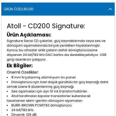
ÜRÜN ÖZELLIKLERI
Atoll - CD200 Signature:
Ürün Açıklaması:
Signature Serisi CD çalarlar, güç kaynaklarında veya ses ve
dönüşüm aşamalarında birçok yenilikten faydalanmıştır.
Ayrıca, bu cihazlar artık çaların dahili dönüştürücüsüne
dayanan 24 bit/192 kHz DAC kartını da destekleyebiliyor. USB
girişi asenkron çalışıyor.
Ek Bilgiler:
Önemli Özellikler:
8 mm fırçalanmış alüminyum ön panel.
Dönüştürücü için özel düşük gürültülü bir güç kaynağı dahil
olmak üzere 8 düzenlenmiş güç kaynağı.
Ses aşamaları için ayrı 10 VA transformatörler.
Atoll tarafından bipolar transistörler kullanılarak
tasarlanan akım-gerilim dönüşüm aşamaları.
BURR-BROWN PCM1792 dönüştürücü:
24 bit/192 kHz.
Dinamik: 129 dB.