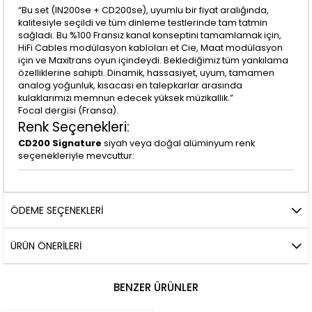
“Bu set (IN200se + CD200se), uyumlu bir fiyat aralığında,
kalitesiyle seçildi ve tüm dinleme testlerinde tam tatmin
sağladı. Bu %100 Fransız kanal konseptini tamamlamak için,
HiFi Cables modülasyon kabloları et Cie, Maat modülasyon
için ve Maxitrans oyun içindeydi. Beklediğimiz tüm yankılama
özelliklerine sahipti. Dinamik, hassasiyet, uyum, tamamen
analog yoğunluk, kısacası en talepkarlar arasında
kulaklarımızı memnun edecek yüksek müzikallik.”
Focal dergisi (Fransa).
Renk Seçenekleri:
CD200 Signature
siyah veya doğal alüminyum renk
seçenekleriyle mevcuttur:
ÖDEME SEÇENEKLERI
ÜRÜN ÖNERILERI
BENZER ÜRÜNLER