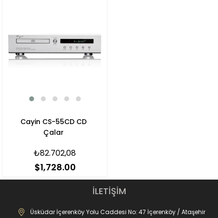
Cayin CS-55CD CD
Çalar
₺82.702,08
$1,728.00
İLETİŞİM
Üsküdar İçerenköy Yolu Caddesi No: 47 İçerenköy / Ataşehir