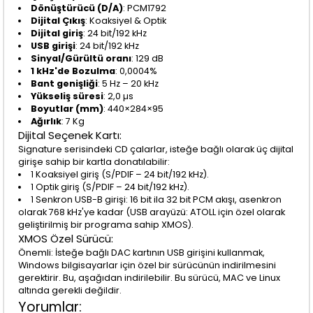
Dönüştürücü (D/A)
: PCM1792
Dijital Çıkış
: Koaksiyel & Optik
Dijital giriş
: 24 bit/192 kHz
USB girişi
: 24 bit/192 kHz
Sinyal/Gürültü oranı
: 129 dB
1 kHz'de Bozulma
: 0,0004%
Bant genişliği
: 5 Hz – 20 kHz
Yükseliş süresi
: 2,0 µs
Boyutlar (mm)
: 440×284×95
Ağırlık
: 7 Kg
Dijital Seçenek Kartı:
Signature serisindeki CD çalarlar, isteğe bağlı olarak üç dijital
girişe sahip bir kartla donatılabilir:
1 Koaksiyel giriş (S/PDIF – 24 bit/192 kHz).
1 Optik giriş (S/PDIF – 24 bit/192 kHz).
1 Senkron USB-B girişi: 16 bit ila 32 bit PCM akışı, asenkron
olarak 768 kHz'ye kadar (USB arayüzü: ATOLL için özel olarak
geliştirilmiş bir programa sahip XMOS).
XMOS Özel Sürücü:
Önemli: İsteğe bağlı DAC kartının USB girişini kullanmak,
Windows bilgisayarlar için özel bir sürücünün indirilmesini
gerektirir. Bu, aşağıdan indirilebilir. Bu sürücü, MAC ve Linux
altında gerekli değildir.
Yorumlar: