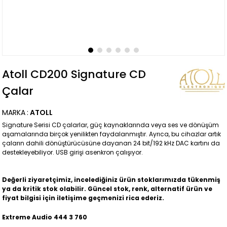
Atoll CD200 Signature CD
Çalar
MARKA
:
ATOLL
Signature Serisi CD çalarlar, güç kaynaklarında veya ses ve dönüşüm
aşamalarında birçok yenilikten faydalanmıştır. Ayrıca, bu cihazlar artık
çaların dahili dönüştürücüsüne dayanan 24 bit/192 kHz DAC kartını da
destekleyebiliyor. USB girişi asenkron çalışıyor.
Değerli ziyaretçimiz, incelediğiniz ürün stoklarımızda tükenmiş
ya da kritik stok olabilir. Güncel stok, renk, alternatif ürün ve
fiyat bilgisi için iletişime geçmenizi rica ederiz.
Extreme Audio 444 3 760