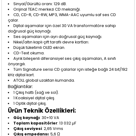
Sinyal/Gürültü oranı: 129 dB.
Orijinal TEAC merkezi CD mekaniği.
CD, CD-R, CD-RW, MP3, WMA-AAC uyumlu saf ses CD
çalar.
Dijital aşamalar için özel 30 VA transformatöre sahip
doğrusal güç kaynağı.
Ses aşamaları için ayrı doğrusal güç kaynağı.
Nikel/altın kaplı çift taraflı devre kartları.
Düşük tüketimli OLED ekran.
CD-Text okuma.
Ayrık bileşenli diferansiyel ses çıkış aşamaları, A sınıfı
önyargılı.
Tüm Signature serisi CD çalarlar için isteğe bağlı 24 bit/192
kHz dijital kart.
ATOLL global uzaktan kumanda.
Bağlantılar:
1 Çıkış hattı (sağ ve sol).
1 Koaksiyel dijital çıkış.
1 Optik dijital çıkış.
Ürün Teknik Özellikleri:
Güç kaynağı
: 30+10 VA
Toplam kapasitörler
: 13 032 µF
Çıkış seviyesi
: 2,65 Vrms
Çıkış empedansı
: 5,6 Ω