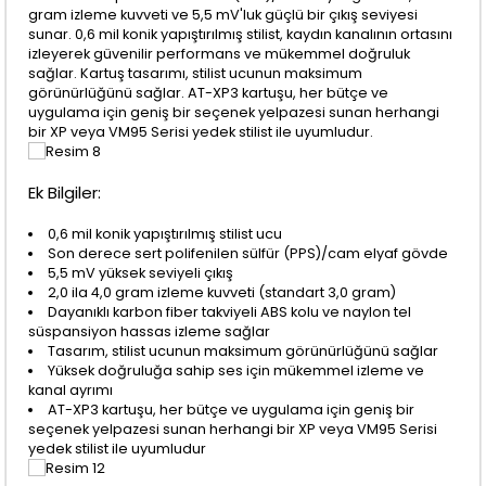
gram izleme kuvveti ve 5,5 mV'luk güçlü bir çıkış seviyesi
sunar. 0,6 mil konik yapıştırılmış stilist, kaydın kanalının ortasını
izleyerek güvenilir performans ve mükemmel doğruluk
sağlar. Kartuş tasarımı, stilist ucunun maksimum
görünürlüğünü sağlar. AT-XP3 kartuşu, her bütçe ve
uygulama için geniş bir seçenek yelpazesi sunan herhangi
bir XP veya VM95 Serisi yedek stilist ile uyumludur.
Ek Bilgiler:
0,6 mil konik yapıştırılmış stilist ucu
Son derece sert polifenilen sülfür (PPS)/cam elyaf gövde
5,5 mV yüksek seviyeli çıkış
2,0 ila 4,0 gram izleme kuvveti (standart 3,0 gram)
Dayanıklı karbon fiber takviyeli ABS kolu ve naylon tel
süspansiyon hassas izleme sağlar
Tasarım, stilist ucunun maksimum görünürlüğünü sağlar
Yüksek doğruluğa sahip ses için mükemmel izleme ve
kanal ayrımı
AT-XP3 kartuşu, her bütçe ve uygulama için geniş bir
seçenek yelpazesi sunan herhangi bir XP veya VM95 Serisi
yedek stilist ile uyumludur