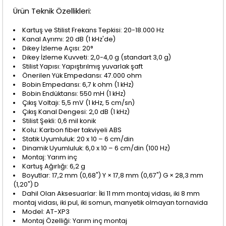
Ürün Teknik Özellikleri:
Kartuş ve Stilist Frekans Tepkisi: 20-18.000 Hz
Kanal Ayrımı: 20 dB (1 kHz'de)
Dikey İzleme Açısı: 20°
Dikey İzleme Kuvveti: 2,0-4,0 g (standart 3,0 g)
Stilist Yapısı: Yapıştırılmış yuvarlak şaft
Önerilen Yük Empedansı: 47.000 ohm
Bobin Empedansı: 6,7 k ohm (1 kHz)
Bobin Endüktansı: 550 mH (1 kHz)
Çıkış Voltajı: 5,5 mV (1 kHz, 5 cm/sn)
Çıkış Kanal Dengesi: 2,0 dB (1 kHz)
Stilist Şekli: 0,6 mil konik
Kolu: Karbon fiber takviyeli ABS
Statik Uyumluluk: 20 x 10 – 6 cm/din
Dinamik Uyumluluk: 6,0 x 10 – 6 cm/din (100 Hz)
Montaj: Yarım inç
Kartuş Ağırlığı: 6,2 g
Boyutlar: 17,2 mm (0,68") Y × 17,8 mm (0,67") G × 28,3 mm
(1,20") D
Dahil Olan Aksesuarlar: İki 11 mm montaj vidası, iki 8 mm
montaj vidası, iki pul, iki somun, manyetik olmayan tornavida
Model: AT-XP3
Montaj Özelliği: Yarım inç montaj