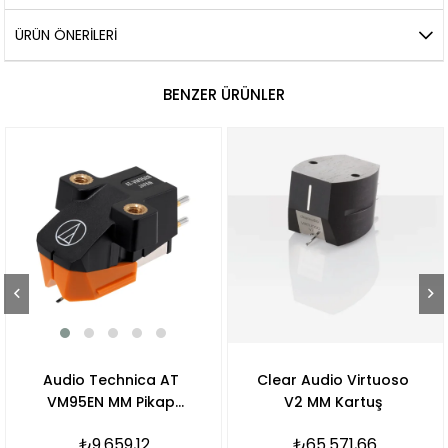
ÜRÜN ÖNERILERI
BENZER ÜRÜNLER
Audio Technica AT
Clear Audio Virtuoso
VM95EN MM Pikap
V2 MM Kartuş
Kartuşu
₺9.659,12
₺65.571,66