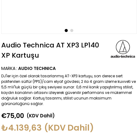
Audio Technica AT XP3 LP140
XP Kartuşu
MARKA
:
AUDIO TECHNICA
DJ'ler için özel olarak tasarlanmış AT-XP3 kartuşu, son derece sert
polifenilen sülfür (PPS)/cam elyaf gövdesi, 2 ila 4 gram izleme kuvveti ve
5,5 mV'luk güçlü bir çıkış seviyesi sunar. 0,6 mil konik yapıştırılmış stilist,
kaydın kanalının ortasını izleyerek güvenilir performans ve mükemmel
doğruluk sağlar. Kartuş tasarımı, stilist ucunun maksimum
görünürlüğünü sağlar.
€75,00
(KDV Dahil)
₺4.139,63
(KDV Dahil)