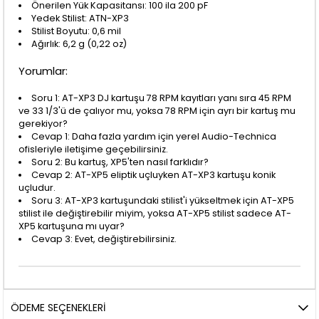
Önerilen Yük Kapasitansı: 100 ila 200 pF
Yedek Stilist: ATN-XP3
Stilist Boyutu: 0,6 mil
Ağırlık: 6,2 g (0,22 oz)
Yorumlar:
Soru 1: AT-XP3 DJ kartuşu 78 RPM kayıtları yanı sıra 45 RPM
ve 33 1/3'ü de çalıyor mu, yoksa 78 RPM için ayrı bir kartuş mu
gerekiyor?
Cevap 1: Daha fazla yardım için yerel Audio-Technica
ofisleriyle iletişime geçebilirsiniz.
Soru 2: Bu kartuş, XP5'ten nasıl farklıdır?
Cevap 2: AT-XP5 eliptik uçluyken AT-XP3 kartuşu konik
uçludur.
Soru 3: AT-XP3 kartuşundaki stilist'i yükseltmek için AT-XP5
stilist ile değiştirebilir miyim, yoksa AT-XP5 stilist sadece AT-
XP5 kartuşuna mı uyar?
Cevap 3: Evet, değiştirebilirsiniz.
ÖDEME SEÇENEKLERI