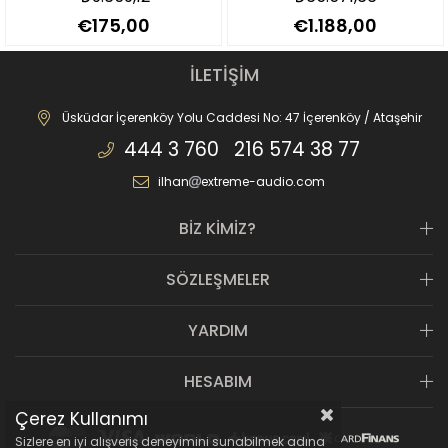
€175,00
€1.188,00
İLETİŞİM
Üsküdar İçerenköy Yolu Caddesi No: 47 İçerenköy / Ataşehir
444 3 760 216 574 38 77
ilhan
extreme-audio.com
BİZ KİMİZ?
SÖZLEŞMELER
YARDIM
HESABIM
Çerez Kullanımı
Sizlere en iyi alışveriş deneyimini sunabilmek adına