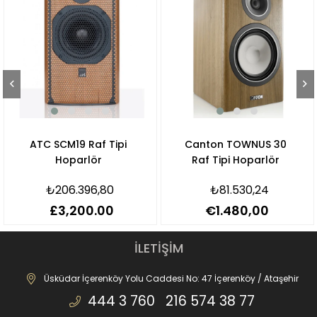
ATC SCM19 Raf Tipi
Canton TOWNUS 30
Hoparlör
Raf Tipi Hoparlör
₺206.396,80
₺81.530,24
£3,200.00
€1.480,00
İLETİŞİM
Üsküdar İçerenköy Yolu Caddesi No: 47 İçerenköy / Ataşehir
444 3 760 216 574 38 77