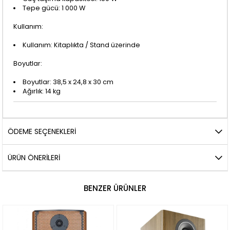
Tepe gücü: 1 000 W
Kullanım:
Kullanım: Kitaplıkta / Stand üzerinde
Boyutlar:
Boyutlar: 38,5 x 24,8 x 30 cm
Ağırlık: 14 kg
ÖDEME SEÇENEKLERI
ÜRÜN ÖNERILERI
BENZER ÜRÜNLER