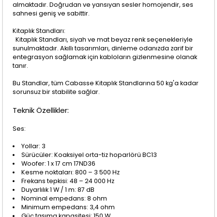
almaktadır. Doğrudan ve yansıyan sesler homojendir, ses
sahnesi geniş ve sabittir.
Kitaplık Standları:
Kitaplık Standları, siyah ve mat beyaz renk seçenekleriyle
sunulmaktadır. Akıllı tasarımları, dinleme odanızda zarif bir
entegrasyon sağlamak için kabloların gizlenmesine olanak
tanır.
Bu Standlar, tüm Cabasse Kitaplık Standlarına 50 kg'a kadar
sorunsuz bir stabilite sağlar.
Teknik Özellikler:
Ses:
Yollar: 3
Sürücüler: Koaksiyel orta-tiz hoparlörü BC13
Woofer: 1 x 17 cm 17ND36
Kesme noktaları: 800 – 3 500 Hz
Frekans tepkisi: 48 – 24 000 Hz
Duyarlılık 1 W / 1 m: 87 dB
Nominal empedans: 8 ohm
Minimum empedans: 3,4 ohm
Güç taşıma kapasitesi: 150 W