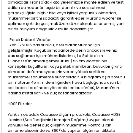
almaktadır. Fransa'daki atölyelerimizde monte edilen ve test
edilen bu hoparlör, eşsiz bir derinlik ve ses sahnesi
gerçekçiliğiyle, hiçbir hile veya işitsel yorgunluk olmadan,
mükemmel bir tını sadakati garanti eder. Murano woofer ile
optimum şekilde çalışmak üzere özel olarak tasarlanmış yeni
bir alüminyum dalga kılavuzu ile donatılmıştır.
Petek Kubbeli Woofer:
Yeni 17ND36 bas sürücü, özel olarak Murano için
geliştirilmiştir. Küçük bir hoparlörde derin ancak sıkı ve hızlı
bas sağlamak için mühendislerimiz, La Sphère'nin
(Cabasse'in amiral gemisi ürünü) 55 cm woofer'ının
konseptini küçülttüler. Koyu petek membran, büyük bir çıkıntı
olmadan deformasyona izin veren yüksek sertlik ve
mükemmel sönümleme sunmaktadır. 4 kilogram aşırı boyutlu
bir motorun 45 mm derinliğindeki hava boşluğunda uzun bir
ses bobini tarafından yönlendirilen bu sürücü, Murano'nun
basına kristal saflık ve güç kazandırmaktadır.
HDSE Filtreler:
Yankısız odadaki Cabasse ölçüm protokolü, Cabasse HDSE
ilkesine (Ses Enerjisinin Homojen Dağılımı) uygun olarak
yönlülük ve genel güç çıkışının mükemmel kontrolü için
dinleme ekseninde ve 360°'de yapılan ölçümleri dikkate