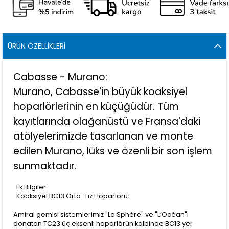
ÜRÜN ÖZELLIKLERI
Cabasse - Murano:
Murano, Cabasse'in büyük koaksiyel
hoparlörlerinin en küçüğüdür. Tüm
kayıtlarında olağanüstü ve Fransa'daki
atölyelerimizde tasarlanan ve monte
edilen Murano, lüks ve özenli bir son işlem
sunmaktadır.
Ek Bilgiler:
Koaksiyel BC13 Orta-Tiz Hoparlörü:
Amiral gemisi sistemlerimiz "La Sphère" ve "L’Océan"ı
donatan TC23 üç eksenli hoparlörün kalbinde BC13 yer