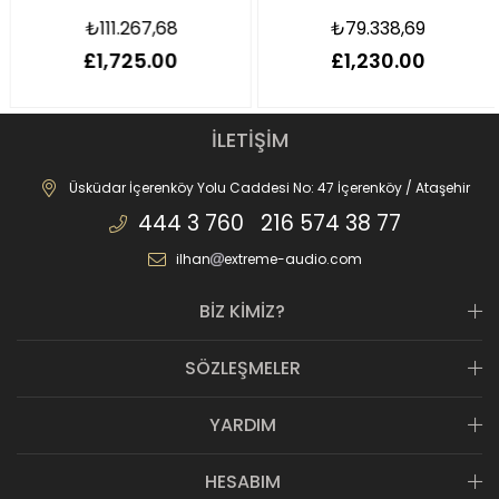
₺111.267,68
₺79.338,69
£1,725.00
£1,230.00
İLETİŞİM
Üsküdar İçerenköy Yolu Caddesi No: 47 İçerenköy / Ataşehir
444 3 760 216 574 38 77
ilhan
extreme-audio.com
BİZ KİMİZ?
SÖZLEŞMELER
YARDIM
HESABIM