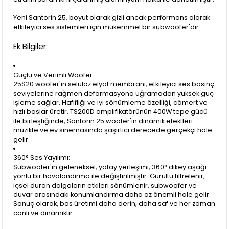
Yeni Santorin 25, boyut olarak gizli ancak performans olarak
etkileyici ses sistemleri için mükemmel bir subwoofer'dır.
Ek Bilgiler:
Güçlü ve Verimli Woofer:
25S20 woofer'ın selüloz elyaf membranı, etkileyici ses basınç
seviyelerine rağmen deformasyona uğramadan yüksek güç
işleme sağlar. Hafifliği ve iyi sönümleme özelliği, cömert ve
hızlı baslar üretir. TS200D amplifikatörünün 400W tepe gücü
ile birleştiğinde, Santorin 25 woofer'ın dinamik efektleri
müzikte ve ev sinemasında şaşırtıcı derecede gerçekçi hale
gelir.
360° Ses Yayılımı:
Subwoofer'ın geleneksel, yatay yerleşimi, 360° dikey aşağı
yönlü bir havalandırma ile değiştirilmiştir. Gürültü filtrelenir,
içsel duran dalgaların etkileri sönümlenir, subwoofer ve
duvar arasındaki konumlandırma daha az önemli hale gelir.
Sonuç olarak, bas üretimi daha derin, daha saf ve her zaman
canlı ve dinamiktir.