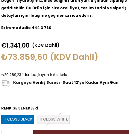
Değerli ziyaretçimiz, incelediğiniz ürün yurt dışından siparişle
getirilebilir. Bu ürün için size özel fiyat, teslim tarihi ve sipariş
detayları için iletişime geçmenizi rica ederiz.
Extreme Audio 444 3 760
€1.341,00
(KDV Dahil)
₺73.859,60
(KDV Dahil)
₺20.289,23
`den başlayan taksitlerle
Kargoya Veriliş Süresi
:
Saat 12'ye Kadar Aynı Gün
RENK SEÇENEKLERİ
HI GLOSS BLACK
HI GLOSS WHITE