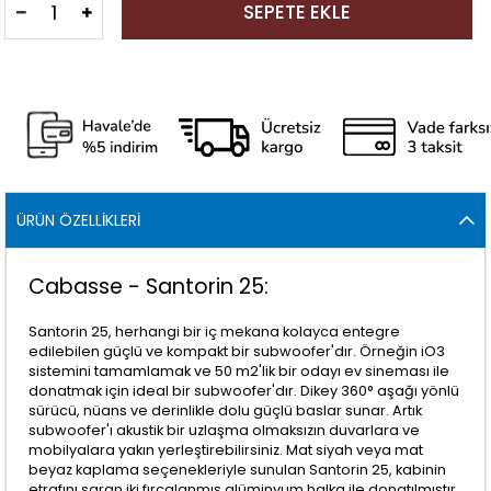
ÜRÜN ÖZELLIKLERI
Cabasse - Santorin 25:
Santorin 25, herhangi bir iç mekana kolayca entegre
edilebilen güçlü ve kompakt bir subwoofer'dır. Örneğin iO3
sistemini tamamlamak ve 50 m2'lik bir odayı ev sineması ile
donatmak için ideal bir subwoofer'dır. Dikey 360° aşağı yönlü
sürücü, nüans ve derinlikle dolu güçlü baslar sunar. Artık
subwoofer'ı akustik bir uzlaşma olmaksızın duvarlara ve
mobilyalara yakın yerleştirebilirsiniz. Mat siyah veya mat
beyaz kaplama seçenekleriyle sunulan Santorin 25, kabinin
etrafını saran iki fırçalanmış alüminyum halka ile donatılmıştır.