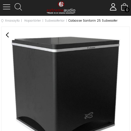
0
Anasayfa
Hoparlörler
Subwooferlar
Cabasse Santorin 25 Subwoofer