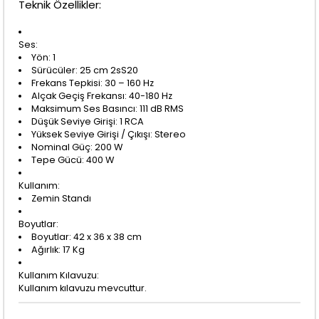
Teknik Özellikler:
Ses:
Yön: 1
Sürücüler: 25 cm 2sS20
Frekans Tepkisi: 30 – 160 Hz
Alçak Geçiş Frekansı: 40-180 Hz
Maksimum Ses Basıncı: 111 dB RMS
Düşük Seviye Girişi: 1 RCA
Yüksek Seviye Girişi / Çıkışı: Stereo
Nominal Güç: 200 W
Tepe Gücü: 400 W
Kullanım:
Zemin Standı
Boyutlar:
Boyutlar: 42 x 36 x 38 cm
Ağırlık: 17 Kg
Kullanım Kılavuzu:
Kullanım kılavuzu mevcuttur.