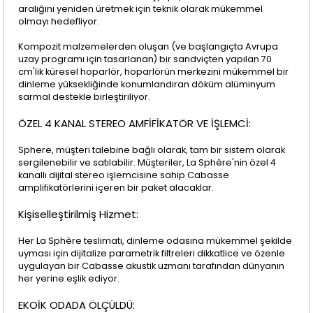
aralığını yeniden üretmek için teknik olarak mükemmel
olmayı hedefliyor.
Kompozit malzemelerden oluşan (ve başlangıçta Avrupa
uzay programı için tasarlanan) bir sandviçten yapılan 70
cm'lik küresel hoparlör, hoparlörün merkezini mükemmel bir
dinleme yüksekliğinde konumlandıran döküm alüminyum
sarmal destekle birleştiriliyor.
ÖZEL 4 KANAL STEREO AMFİFİKATÖR VE İŞLEMCİ:
Sphere, müşteri talebine bağlı olarak, tam bir sistem olarak
sergilenebilir ve satılabilir. Müşteriler, La Sphère'nin özel 4
kanallı dijital stereo işlemcisine sahip Cabasse
amplifikatörlerini içeren bir paket alacaklar.
Kişiselleştirilmiş Hizmet:
Her La Sphère teslimatı, dinleme odasına mükemmel şekilde
uyması için dijitalize parametrik filtreleri dikkatlice ve özenle
uygulayan bir Cabasse akustik uzmanı tarafından dünyanın
her yerine eşlik ediyor.
EKOİK ODADA ÖLÇÜLDÜ: