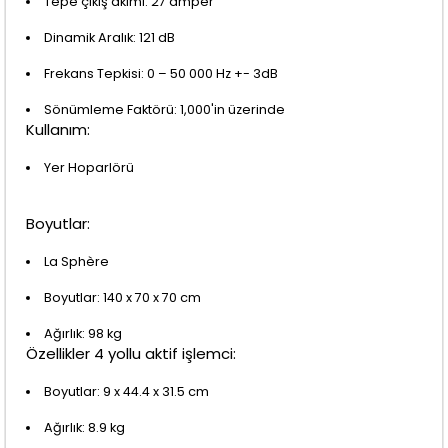
Tepe çıkış akımı: 27 amper
Dinamik Aralık: 121 dB
Frekans Tepkisi: 0 – 50 000 Hz +- 3dB
Sönümleme Faktörü: 1,000'in üzerinde
Kullanım:
Yer Hoparlörü
Boyutlar:
La Sphère
Boyutlar: 140 x 70 x 70 cm
Ağırlık: 98 kg
Özellikler 4 yollu aktif işlemci:
Boyutlar: 9 x 44.4 x 31.5 cm
Ağırlık: 8.9 kg