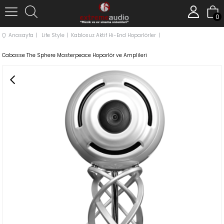
0
Anasayfa
Life Style
Kablosuz Aktif Hi-End Hoparlörler
Cabasse The Sphere Masterpeace Hoparlör ve Amplileri