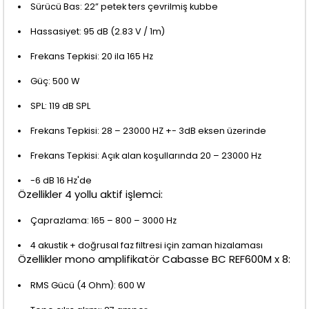
Sürücü Bas: 22” petek ters çevrilmiş kubbe
Hassasiyet: 95 dB (2.83 V / 1m)
Frekans Tepkisi: 20 ila 165 Hz
Güç: 500 W
SPL: 119 dB SPL
Frekans Tepkisi: 28 – 23000 HZ +- 3dB eksen üzerinde
Frekans Tepkisi: Açık alan koşullarında 20 – 23000 Hz
-6 dB 16 Hz'de
Özellikler 4 yollu aktif işlemci:
Çaprazlama: 165 – 800 – 3000 Hz
4 akustik + doğrusal faz filtresi için zaman hizalaması
Özellikler mono amplifikatör Cabasse BC REF600M x 8:
RMS Gücü (4 Ohm): 600 W