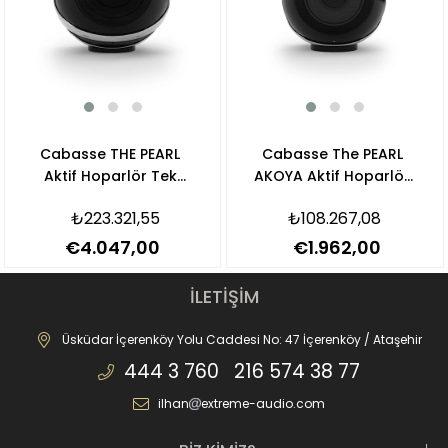
Cabasse THE PEARL
Cabasse The PEARL
Aktif Hoparlör Tek
AKOYA Aktif Hoparlör
Fiyatıdır
Adet Fiyatıdır
₺223.321,55
₺108.267,08
€4.047,00
€1.962,00
İLETİŞİM
Üsküdar İçerenköy Yolu Caddesi No: 47 İçerenköy / Ataşehir
444 3 760 216 574 38 77
ilhan
extreme-audio.com