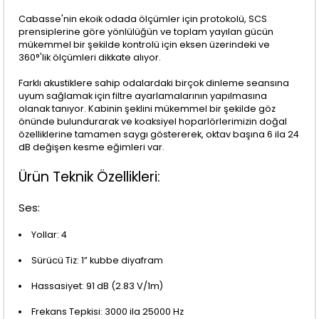
Cabasse'nin ekoik odada ölçümler için protokolü, SCS
prensiplerine göre yönlülüğün ve toplam yayılan gücün
mükemmel bir şekilde kontrolü için eksen üzerindeki ve
360°'lik ölçümleri dikkate alıyor.
Farklı akustiklere sahip odalardaki birçok dinleme seansına
uyum sağlamak için filtre ayarlamalarının yapılmasına
olanak tanıyor. Kabinin şeklini mükemmel bir şekilde göz
önünde bulundurarak ve koaksiyel hoparlörlerimizin doğal
özelliklerine tamamen saygı göstererek, oktav başına 6 ila 24
dB değişen kesme eğimleri var.
Ürün Teknik Özellikleri:
Ses:
Yollar: 4
Sürücü Tiz: 1” kubbe diyafram
Hassasiyet: 91 dB (2.83 V/1m)
Frekans Tepkisi: 3000 ila 25000 Hz