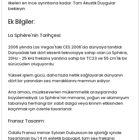
ilkeleri en ince ayrıntısına kadar. Tam Akustik Duygular
bekleyin.
Ek Bilgiler:
La Sphère'nin Tarihçesi:
2006 yılında Las Vegas'taki CES 2006'da dünyaya tanıtıldı.
Dünyadaki tek dört eksenli teknolojiye sahip olan La Sphère,
20Hz - 25 kHz frekans yanıtına sahip bir TC23 ve 55 cm'lik bir
sürücüden oluşuyordu.
Yüksek işlem gücü, daha fazla netlik sağlayarak dünyanın
dört bir yanından ses meraklılarını memnun ediyor.
Ana amacı, müzikseverleri mükemmellik arayışlarında
büyülemekiydi. La Sphère'nin mimarisi, yoğun ve alüminyum
tabanıyla herhangi bir sabit dalga veya kırınım etkisinden
kaçınmak için özenle tasarlandı.
Fransız Tasarım:
Ödüllü Fransız mimar Sylvain Dubuisson ile işbirliği içinde
tasarlanan bu 1.4 m estetik başyapıt, tüm ses frekansı