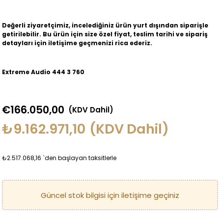
Değerli ziyaretçimiz, incelediğiniz ürün yurt dışından siparişle
getirilebilir. Bu ürün için size özel fiyat, teslim tarihi ve sipariş
detayları için iletişime geçmenizi rica ederiz.
Extreme Audio 444 3 760
€166.050,00
(KDV Dahil)
₺9.162.971,10
(KDV Dahil)
₺2.517.068,16
`den başlayan taksitlerle