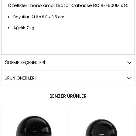
Özellikler mono amplifikatör Cabasse BC REF600M x 8:
Boyutlar: 21.6 x 8.8 x 3.5 cm
Ağırlık: 7 kg
ÖDEME SEÇENEKLERI
ÜRÜN ÖNERILERI
BENZER ÜRÜNLER