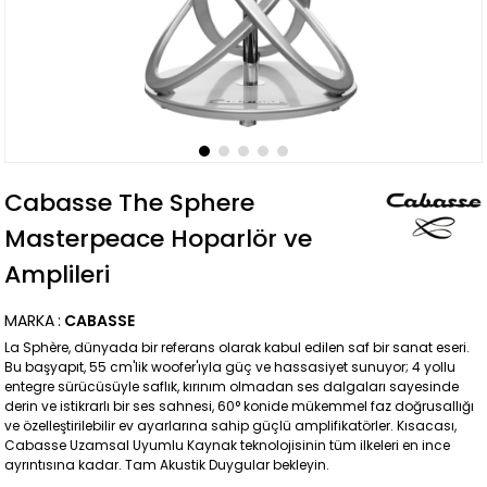
Cabasse The Sphere
Masterpeace Hoparlör ve
Amplileri
MARKA
:
CABASSE
La Sphère, dünyada bir referans olarak kabul edilen saf bir sanat eseri.
Bu başyapıt, 55 cm'lik woofer'ıyla güç ve hassasiyet sunuyor; 4 yollu
entegre sürücüsüyle saflık, kırınım olmadan ses dalgaları sayesinde
derin ve istikrarlı bir ses sahnesi, 60° konide mükemmel faz doğrusallığı
ve özelleştirilebilir ev ayarlarına sahip güçlü amplifikatörler. Kısacası,
Cabasse Uzamsal Uyumlu Kaynak teknolojisinin tüm ilkeleri en ince
ayrıntısına kadar. Tam Akustik Duygular bekleyin.