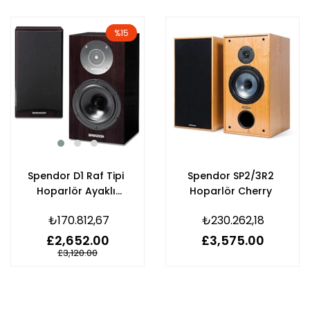
%15
Spendor D1 Raf Tipi
Spendor SP2/3R2
Hoparlör Ayaklı
Hoparlör Cherry
Fiyatıdır Dark Ebony
₺170.812,67
₺230.262,18
£2,652.00
£3,575.00
£3,120.00