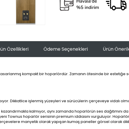
ün Özellikleri
Ödeme Seçenekleri
Ürün Öneril
n tasarlanmış kompakt bir hoparlördür. Zamanın ötesinde bir estetiğe 
pıyor. Dikkatlice işlenmiş yüzeyleri ve sürücülerin çerçeveye vidalı o
azandırmakla kalmıyor, aynı zamanda hoparlörün ses dağıtımını da iyil
i Townus hoparlör serisinin premium iddiasını vurguluyor. Hoparlör şa
 çerçevelere manyetik olarak yapışan kumaş paneller görsel olarak dik