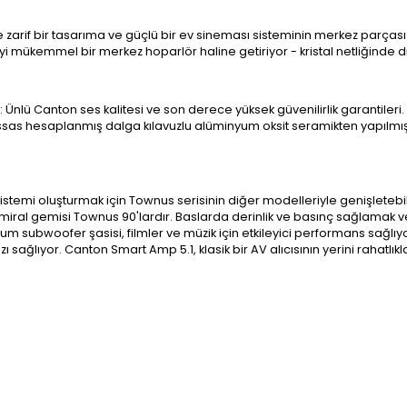
zarif bir tasarıma ve güçlü bir ev sineması sisteminin merkez parçası 
mükemmel bir merkez hoparlör haline getiriyor - kristal netliğinde di
r: Ünlü Canton ses kalitesi ve son derece yüksek güvenilirlik garantileri
assas hesaplanmış dalga kılavuzlu alüminyum oksit seramikten yapılmı
istemi oluşturmak için Townus serisinin diğer modelleriyle genişletebi
miral gemisi Townus 90'lardır. Baslarda derinlik ve basınç sağlamak 
nyum subwoofer şasisi, filmler ve müzik için etkileyici performans sağ
ağlıyor. Canton Smart Amp 5.1, klasik bir AV alıcısının yerini rahatlıkla