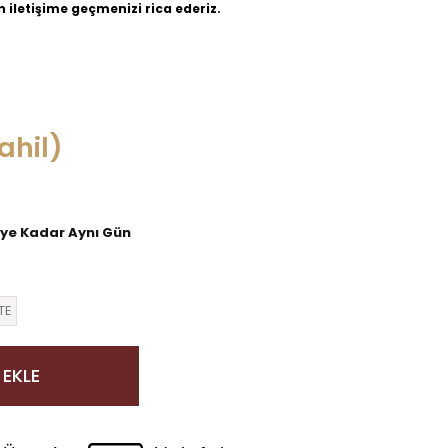
in iletişime geçmenizi rica ederiz.
ahil)
'ye Kadar Aynı Gün
TE