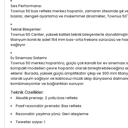
Ses Performansı:
Townus 50 bas refleks merkez hoparlör, zamanın ötesinde şık ve 
baslar, dengeli ayarlama ve mükemmel dinamikler, Townus 50'yi 
Teknik Bileşenler:
Townus 50 Center, yüksek kaliteli teknik bileşenlerle donatılmıştı
titanyum konili iki adet 154 mm bas-orta frekans sürücüsü ve h
sağlıyor.
Ev Sineması Sistemi:
Townus 50 merkez hoparlörü, güçlü çok kanallı bir ev sineması s
kompakt modelleri çevre hoparlör olarak birleştirebileceğiniz a
eklenir. Burada, yüksek güçlü amplifikatör çıkışı ve 300 mm tita
olarak uyum sağlıyor ve kablosuz müzik akışı dünyasına dalmanızı s
kombinasyonlar ve bağlantıları sunuyor.
Teknik Özellikler:
Akustik prensip: 2 yollu bas refleks
Pasif rezonatör prensibi: Bas refleks
Rezonatör yayılma yönü: Geri ateşleme
Tweeter sayısı: 1