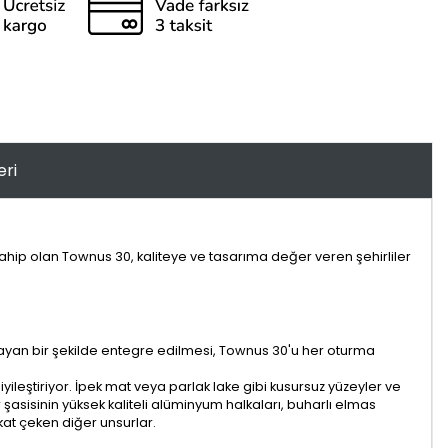
eri
sahip olan Townus 30, kaliteye ve tasarıma değer veren şehirliler
lmayan bir şekilde entegre edilmesi, Townus 30'u her oturma
eştiriyor. İpek mat veya parlak lake gibi kusursuz yüzeyler ve
sisinin yüksek kaliteli alüminyum halkaları, buharlı elmas
kat çeken diğer unsurlar.