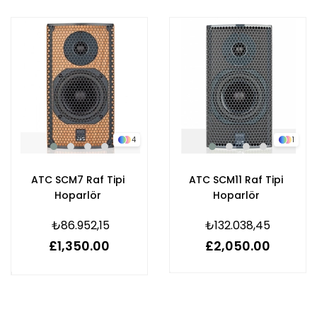
4
1
ATC SCM7 Raf Tipi
ATC SCM11 Raf Tipi
Hoparlör
Hoparlör
₺86.952,15
₺132.038,45
£1,350.00
£2,050.00