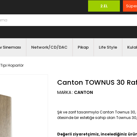
2.EL
Süper
v Sineması
Network/CD/DAC
Pikap
Life Style
Kulak
ipi Hoparlör
Canton TOWNUS 30 Raf 
MARKA
:
CANTON
Şık ve zarif tasarımıyla Canton Townus 30,
ötesinde bir estetiğe sahip olan Townus 30, k
Değerli ziyaretçimiz, incelediğiniz ürü