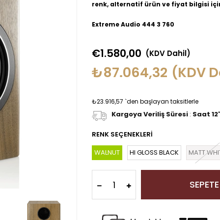
renk, alternatif ürün ve fiyat bilgisi iç
Extreme Audio 444 3 760
€1.580,00
(KDV Dahil)
₺87.064,32
(KDV D
₺23.916,57
`den başlayan taksitlerle
Kargoya Veriliş Süresi
:
Saat 12
RENK SEÇENEKLERİ
WALNUT
HI GLOSS BLACK
MATT WHI