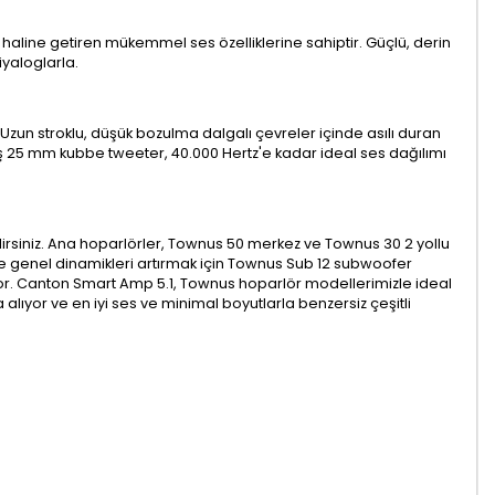
haline getiren mükemmel ses özelliklerine sahiptir. Güçlü, derin
yaloglarla.
. Uzun stroklu, düşük bozulma dalgalı çevreler içinde asılı duran
ş 25 mm kubbe tweeter, 40.000 Hertz'e kadar ideal ses dağılımı
lirsiniz. Ana hoparlörler, Townus 50 merkez ve Townus 30 2 yollu
ve genel dinamikleri artırmak için Townus Sub 12 subwoofer
lıyor. Canton Smart Amp 5.1, Townus hoparlör modellerimizle ideal
 alıyor ve en iyi ses ve minimal boyutlarla benzersiz çeşitli