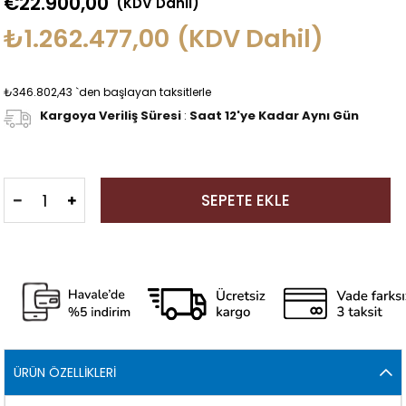
€22.900,00
(KDV Dahil)
₺1.262.477,00
(KDV Dahil)
₺346.802,43
`den başlayan taksitlerle
Kargoya Veriliş Süresi
:
Saat 12'ye Kadar Aynı Gün
ÜRÜN ÖZELLIKLERI