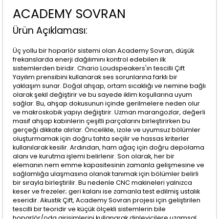
ACADEMY SOVRAN
Ürün Açıklaması:
Üç yollu bir hoparlör sistemi olan Academy Sovran, düşük
frekanslarda enerji dağılımını kontrol edebilen ilk
sistemlerden biridir. Chario Loudspeakers'ın tescilli Çift
Yayılım prensibini kullanarak ses sorunlarına farklı bir
yaklaşım sunar. Doğal ahşap, ortam sıcaklığı ve nemine bağlı
olarak şekil değiştirir ve bu sayede iklim koşullarına uyum
sağlar. Bu, ahşap dokusunun içinde gerilmelere neden olur
ve makroskobik yapıyı değiştirir. Uzman marangozlar, değerli
masif ahşap kabinlerin çeşitli parçalarını birleştirirken bu
gerçeği dikkate alırlar. Öncelikle, izole ve uyumsuz bölümler
oluşturmamak için doğru tahta seçilir ve hassas kriterler
kullanılarak kesilir. Ardından, ham ağaç için doğru depolama
alanı ve kurutma işlemi belirlenir. Son olarak, her bir
elemanın nem emme kapasitesinin zamanla gelişmesine ve
sağlamlığa ulaşmasına olanak tanımak için bölümler belirli
bir sırayla birleştirilir. Bu nedenle CNC makineleri yalnızca
keser ve frezeler; geri kalanı ise zamanla test edilmiş ustalık
eseridir. Akustik Çift, Academy Sovran projesi için geliştirilen
tescilli bir teoridir ve küçük ölçekli sistemlerin bile
hoparlör/oda girişimlerini kullanarak dinleyicilere uzamsal