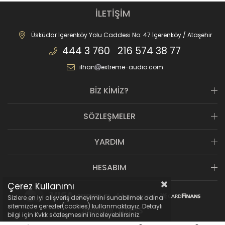
İLETİŞİM
Üsküdar İçerenköy Yolu Caddesi No: 47 İçerenköy / Ataşehir
444 3 760 216 574 38 77
ilhan
extreme-audio.com
BİZ KİMİZ?
SÖZLEŞMELER
YARDIM
HESABIM
Çerez Kullanımı
Sizlere en iyi alışveriş deneyimini sunabilmek adına
sitemizde çerezler(cookies) kullanmaktayız. Detaylı
bilgi için Kvkk sözleşmesini inceleyebilirsiniz.