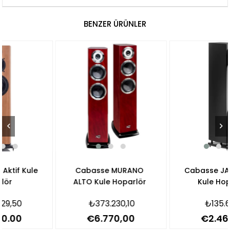
BENZER ÜRÜNLER
Cabasse MURANO
Cabasse JAVA MC40
ALTO Kule Hoparlör
Kule Hoparlör
₺373.230,10
₺135.619,80
€6.770,00
€2.460,00