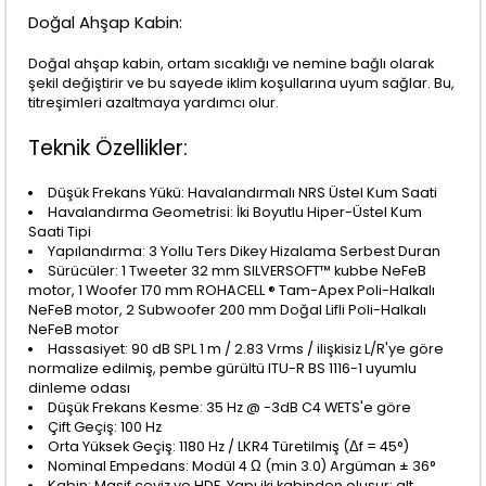
Doğal Ahşap Kabin:
Doğal ahşap kabin, ortam sıcaklığı ve nemine bağlı olarak
şekil değiştirir ve bu sayede iklim koşullarına uyum sağlar. Bu,
titreşimleri azaltmaya yardımcı olur.
Teknik Özellikler:
Düşük Frekans Yükü: Havalandırmalı NRS Üstel Kum Saati
Havalandırma Geometrisi: İki Boyutlu Hiper-Üstel Kum
Saati Tipi
Yapılandırma: 3 Yollu Ters Dikey Hizalama Serbest Duran
Sürücüler: 1 Tweeter 32 mm SILVERSOFT™ kubbe NeFeB
motor, 1 Woofer 170 mm ROHACELL ® Tam-Apex Poli-Halkalı
NeFeB motor, 2 Subwoofer 200 mm Doğal Lifli Poli-Halkalı
NeFeB motor
Hassasiyet: 90 dB SPL 1 m / 2.83 Vrms / ilişkisiz L/R'ye göre
normalize edilmiş, pembe gürültü ITU-R BS 1116-1 uyumlu
dinleme odası
Düşük Frekans Kesme: 35 Hz @ -3dB C4 WETS'e göre
Çift Geçiş: 100 Hz
Orta Yüksek Geçiş: 1180 Hz / LKR4 Türetilmiş (Δf = 45°)
Nominal Empedans: Modül 4 Ω (min 3.0) Argüman ± 36°
Kabin: Masif ceviz ve HDF. Yapı iki kabinden oluşur: alt