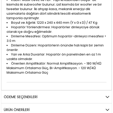
kısımda iki subwoofer bulunur; üst kısımda bir woofer ve bir
tweeter bulunur. İki ahşap kasa, mekanik enerjiyi dik
uzamalarla dağıtan dört silindirik tescilli elastomerik
tamponla ayrılmıştır.
Boyut ve Ağırlık: 1220 x 240 x 440 mm (Y x G x D) / 47 Kg
Hoparlör Yönlendirmesi: Hoparlörler dinleyiciye dönük
olarak içe doğru eğilmelidir.
Dinleme Mesafesi: Optimum hoparlör-dinleyici mesafesi >
3.0 m
Dinleme Düzeni: Hoparlörlerin önünde halı kaplı bir zemin
önerilir.
Yan ve Arka Duvarlar: Hoparlör ön panelinden en az 1 m
uzakta olmalıdır.
Önerilen Amplifikatör: Normal Amplifikasyon. - 180 W/4Ω
Maksimum Ortalama Güç, Bi-Amplifikasyon. - 120 W/4Ω
Maksimum Ortalama Güç
ÖDEME SEÇENEKLERI
ÜRÜN ÖNERILERI