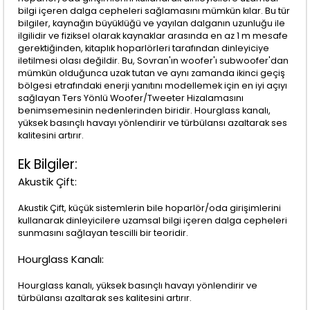
bilgi içeren dalga cepheleri sağlamasını mümkün kılar. Bu tür
bilgiler, kaynağın büyüklüğü ve yayılan dalganın uzunluğu ile
ilgilidir ve fiziksel olarak kaynaklar arasında en az 1 m mesafe
gerektiğinden, kitaplık hoparlörleri tarafından dinleyiciye
iletilmesi olası değildir. Bu, Sovran'ın woofer'ı subwoofer'dan
mümkün olduğunca uzak tutan ve aynı zamanda ikinci geçiş
bölgesi etrafındaki enerji yanıtını modellemek için en iyi açıyı
sağlayan Ters Yönlü Woofer/Tweeter Hizalamasını
benimsemesinin nedenlerinden biridir. Hourglass kanalı,
yüksek basınçlı havayı yönlendirir ve türbülansı azaltarak ses
kalitesini artırır.
Ek Bilgiler:
Akustik Çift:
Akustik Çift, küçük sistemlerin bile hoparlör/oda girişimlerini
kullanarak dinleyicilere uzamsal bilgi içeren dalga cepheleri
sunmasını sağlayan tescilli bir teoridir.
Hourglass Kanalı:
Hourglass kanalı, yüksek basınçlı havayı yönlendirir ve
türbülansı azaltarak ses kalitesini artırır.