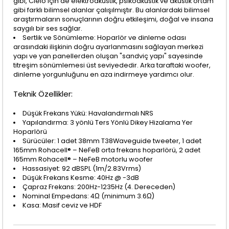
gibi, Cielo için de elektroakustik, psikoakustik ve akustik ortam
gibi farklı bilimsel alanlar çalışılmıştır. Bu alanlardaki bilimsel
araştırmaların sonuçlarının doğru etkileşimi, doğal ve insana
saygılı bir ses sağlar.
Sertlik ve Sönümleme: Hoparlör ve dinleme odası
arasındaki ilişkinin doğru ayarlanmasını sağlayan merkezi
yapı ve yan panellerden oluşan "sandviç yapı" sayesinde
titreşim sönümlemesi üst seviyededir. Arka taraftaki woofer,
dinleme yorgunluğunu en aza indirmeye yardımcı olur.
Teknik Özellikler:
Düşük Frekans Yükü: Havalandırmalı NRS
Yapılandırma: 3 yönlü Ters Yönlü Dikey Hizalama Yer
Hoparlörü
Sürücüler: 1 adet 38mm T38Waveguide tweeter, 1 adet
165mm Rohacell® – NeFeB orta frekans hoparlörü, 2 adet
165mm Rohacell® – NeFeB motorlu woofer
Hassasiyet: 92 dBSPL (1m/2.83Vrms)
Düşük Frekans Kesme: 40Hz @ -3dB
Çapraz Frekans: 200Hz-1235Hz (4. Dereceden)
Nominal Empedans: 4Ω (minimum 3.6Ω)
Kasa: Masif ceviz ve HDF