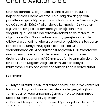
Chario Aviator Cielo
Ürün Açıklaması: Olağanüstü güç hissi veren güçlü bir
hoparlör olan Chario Aviator Cielo, sağlam ahşap yan
panellerinin güzelliğinin yanı sıra olağanüstü performansıyla
da göz alıcıdır. Düşük frekanslarda karmaşık müzik yapısını
açık ve net bir şekilde kavrama yeteneği, dinleme
yorgunluğunu en aza indirerek yüksek kalite ve maksimum
algılama sağlar. Sanal sahne boyutu, genişlik ve derinlik
etkileyici olup, orijinal olaya gerçekçi bir şekilde sizi taşıyarak
konserde bulunuyormuş gibi hissettirir. Her türlü
yorumlamada en iyi performansı sağlayan T-38 tweeter ve
normal ev ortamlarında bile mükemmel performans
üretmek için tasarlanmış 160 mm woofer ile tam gövdeli, nötr
bir ses sunar. Sağlam ve şık tasarımıyla her odaya
mükemmel uyum sağlar ve her zaman zengin detay sunar.
Ek Bilgiler:
İtalyan üretimi: İşçilik, malzeme seçimi, bitişler ve kontroller
tamamen İtalya'daki üretim tesislerimizde gerçekleştirilir.
Tüm hoparlör kasaları kendi ağaç işleme atölyelerimizde
üretilir. Üretim süreci el yapımıdır.
Bilimsel Araştırma: Chario'nun diğer projelerinde olduğu