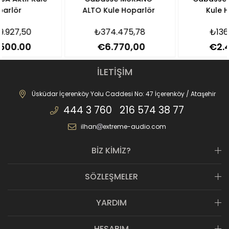
ALTO Kule Hoparlör
Kule Hoparlör
₺374.475,78
₺136.072,44
€6.770,00
€2.460,00
İLETİŞİM
Üsküdar İçerenköy Yolu Caddesi No: 47 İçerenköy / Ataşehir
444 3 760 216 574 38 77
ilhan
extreme-audio.com
BİZ KİMİZ?
SÖZLEŞMELER
YARDIM
HESABIM