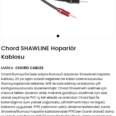
Chord SHAWLINE Hoparlör
Kablosu
MARKA
:
CHORD CABLES
Chord RumourX'e (eski adıyla Rumour) dayanan ShawlineX hoparlör
kablosu, 20 yılı aşkın süredir beğenilen bir kablo üzerine kuruludur.
Gümüş kaplamalı iletkenler, XLPE ile izole edilmiş ve bükümlü çift
konfigürasyonunda düzenlenmiştir. Chord ShawlineX'i üretmek için
mevcut iletken düzenini aldık, mekanik gürültüyü azaltmak için özel
olarak seçilmiş bir PVC iç kılıf ekledik ve ardından Chord Epic'te
kullandığımız aynı yüksek yoğunluklu, çift katmanlı folyo ve örgülü
kalkanını uyguladık. PTFE yalıtımının yerini, dinleme testlerinden sonra
Shawline/Rumour hoparlör kablolarındaki PTFE'den (sonik olarak) daha