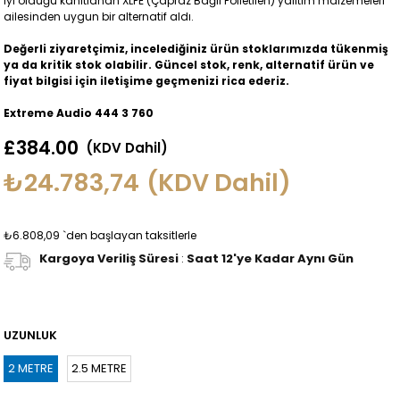
iyi olduğu kanıtlanan XLPE (Çapraz Bağlı Polietilen) yalıtım malzemeleri
ailesinden uygun bir alternatif aldı.
Değerli ziyaretçimiz, incelediğiniz ürün stoklarımızda tükenmiş
ya da kritik stok olabilir. Güncel stok, renk, alternatif ürün ve
fiyat bilgisi için iletişime geçmenizi rica ederiz.
Extreme Audio 444 3 760
£384.00
(KDV Dahil)
₺24.783,74
(KDV Dahil)
₺6.808,09
`den başlayan taksitlerle
Kargoya Veriliş Süresi
:
Saat 12'ye Kadar Aynı Gün
UZUNLUK
2 METRE
2.5 METRE