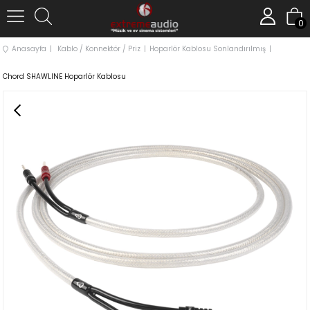
0
Anasayfa
Kablo / Konnektör / Priz
Hoparlör Kablosu Sonlandırılmış
Chord SHAWLINE Hoparlör Kablosu