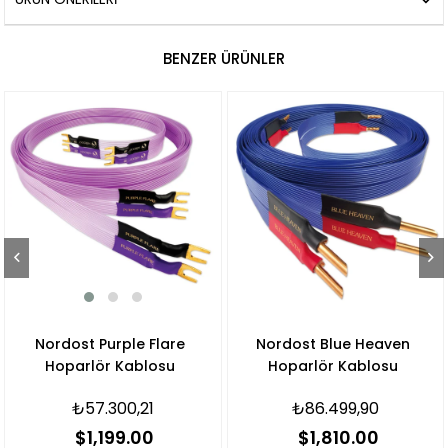
BENZER ÜRÜNLER
e Flare
Nordost Blue Heaven
Nordost Red
blosu
Hoparlör Kablosu
Hoparlör Ka
,21
₺86.499,90
₺121.816
.00
$1,810.00
$2,549.