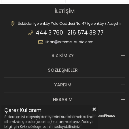
İLETİŞİM
Üsküdar İçerenköy Yolu Caddesi No: 47 İçerenköy / Ataşehir
444 3 760 216 574 38 77
ilhan
extreme-audio.com
BİZ KİMİZ?
SÖZLEŞMELER
YARDIM
HESABIM
Çerez Kullanımı
Sizlere en iyi alışveriş deneyimini sunabilmek adına
sitemizde çerezler(cookies) kullanmaktayız. Detaylı
bilgi için Kvkk sözleşmesini inceleyebilirsiniz.