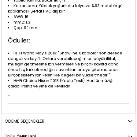
Yapılandırma: Bükümlü çift
Kalkanlama: Yüksek yoğunluklu folyo ve %93 metal örgü
kaplaması. Şeffaf PVC dış kılıf
AWG: 16
mm2: 1.31
Çap: 9.1 mm
Ödüller:
Hi-Fi World Mayıs 2019: "Shawline X kablolar son derece
dengeli ve keyifli. Onlara verebileceğim en büyük iltifat,
müziğin geçmesine izin vermeleri ve birçok kayıtta daha
önce hiç fark etmediğiniz ayrıntıları ortaya çıkarmalarıdır.
Birçok sistem için kesinlikle değerli bir yükseltmedir."
Hi-Fi Choice Nisan 2018 (Kablo Testi): Her tür müziği
çalabilirsiniz ve yine de keyiflidir.
```
ÖDEME SEÇENEKLERI
ÜRÜN ÖNERILERI