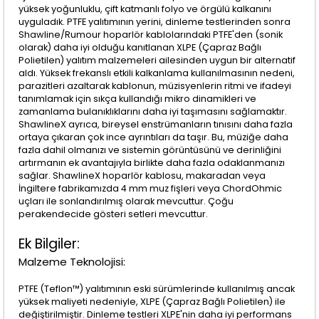
yüksek yoğunluklu, çift katmanlı folyo ve örgülü kalkanını
uyguladık. PTFE yalıtımının yerini, dinleme testlerinden sonra
Shawline/Rumour hoparlör kablolarındaki PTFE'den (sonik
olarak) daha iyi olduğu kanıtlanan XLPE (Çapraz Bağlı
Polietilen) yalıtım malzemeleri ailesinden uygun bir alternatif
aldı. Yüksek frekanslı etkili kalkanlama kullanılmasının nedeni,
parazitleri azaltarak kablonun, müzisyenlerin ritmi ve ifadeyi
tanımlamak için sıkça kullandığı mikro dinamikleri ve
zamanlama bulanıklıklarını daha iyi taşımasını sağlamaktır.
ShawlineX ayrıca, bireysel enstrümanların tınısını daha fazla
ortaya çıkaran çok ince ayrıntıları da taşır. Bu, müziğe daha
fazla dahil olmanızı ve sistemin görüntüsünü ve derinliğini
artırmanın ek avantajıyla birlikte daha fazla odaklanmanızı
sağlar. ShawlineX hoparlör kablosu, makaradan veya
İngiltere fabrikamızda 4 mm muz fişleri veya ChordOhmic
uçları ile sonlandırılmış olarak mevcuttur. Çoğu
perakendecide gösteri setleri mevcuttur.
Ek Bilgiler:
Malzeme Teknolojisi:
PTFE (Teflon™) yalıtımının eski sürümlerinde kullanılmış ancak
yüksek maliyeti nedeniyle, XLPE (Çapraz Bağlı Polietilen) ile
değiştirilmiştir. Dinleme testleri XLPE'nin daha iyi performans