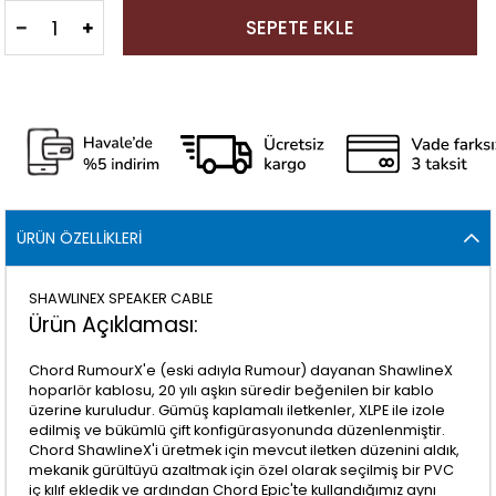
ÜRÜN ÖZELLIKLERI
SHAWLINEX SPEAKER CABLE
Ürün Açıklaması:
Chord RumourX'e (eski adıyla Rumour) dayanan ShawlineX
hoparlör kablosu, 20 yılı aşkın süredir beğenilen bir kablo
üzerine kuruludur. Gümüş kaplamalı iletkenler, XLPE ile izole
edilmiş ve bükümlü çift konfigürasyonunda düzenlenmiştir.
Chord ShawlineX'i üretmek için mevcut iletken düzenini aldık,
mekanik gürültüyü azaltmak için özel olarak seçilmiş bir PVC
iç kılıf ekledik ve ardından Chord Epic'te kullandığımız aynı