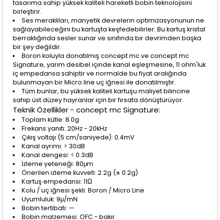
tasarıma sahip yüksek kaliteli hareketli bobin teknolojisini
birleştirir.
Ses meraklıları, manyetik devrelerin optimizasyonunun ne
sağlayabileceğini bu kartuşta keşfedebilirler: Bu kartuş kristal
berraklığında sesler sunar ve sınıfında bir devrimden başka
bir şey değildir.
Boron koluyla donatılmış concept mc ve concept mc
Signature, yarım desibel içinde kanal eşleşmesine, 11 ohm'luk
iç empedansa sahiptir ve normalde bu fiyat aralığında
bulunmayan bir Micro line uç iğnesi ile donatılmıştır.
Tüm bunlar, bu yüksek kaliteli kartuşu maliyet bilincine
sahip üst düzey hayranlar için bir fırsata dönüştürüyor.
Teknik Özellikler - concept mc Signature:
Toplam kütle: 8.0g
Frekans yanıtı: 20Hz - 20kHz
Çıkış voltajı (5 cm/saniyede): 0.4mV
Kanal ayrımı: > 30dB
Kanal dengesi: < 0.3dB
İzleme yeteneği: 80μm
Önerilen izleme kuvveti: 2.2g (± 0.2g)
Kartuş empedansı: 11Ω
Kolu / uç iğnesi şekli: Boron / Micro Line
Uyumluluk: 9μ/mN
Bobin tertibatı: —
Bobin malzemesi: OFC - bakır