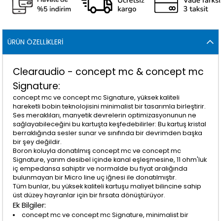
ÜRÜN ÖZELLIKLERI
Clearaudio - concept mc & concept mc
Signature:
concept mc ve concept mc Signature, yüksek kaliteli
hareketli bobin teknolojisini minimalist bir tasarımla birleştirir.
Ses meraklıları, manyetik devrelerin optimizasyonunun ne
sağlayabileceğini bu kartuşta keşfedebilirler: Bu kartuş kristal
berraklığında sesler sunar ve sınıfında bir devrimden başka
bir şey değildir.
Boron koluyla donatılmış concept mc ve concept mc
Signature, yarım desibel içinde kanal eşleşmesine, 11 ohm'luk
iç empedansa sahiptir ve normalde bu fiyat aralığında
bulunmayan bir Micro line uç iğnesi ile donatılmıştır.
Tüm bunlar, bu yüksek kaliteli kartuşu maliyet bilincine sahip
üst düzey hayranlar için bir fırsata dönüştürüyor.
Ek Bilgiler:
concept mc ve concept mc Signature, minimalist bir