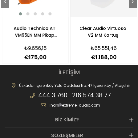
Audio Technica AT
Clear Audio Virtuoso
VM95EN MM Pikap
V2 MM Kartuş
Kartuşu
₺9.656,15
₺65.551,46
€175,00
€1.188,00
İLETİŞİM
Üsküdar İçerenköy Yolu Caddesi No: 47 İçerenköy / Ataşehir
444 3 760 216 574 38 77
ilhan
extreme-audio.com
BİZ KİMİZ?
SÖZLEŞMELER