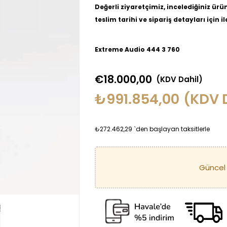
Değerli ziyaretçimiz, incelediğiniz ürün 
teslim tarihi ve sipariş detayları için 
Extreme Audio 444 3 760
€18.000,00
(KDV Dahil)
₺991.854,00
(KDV 
₺272.462,29
`den başlayan taksitlerle