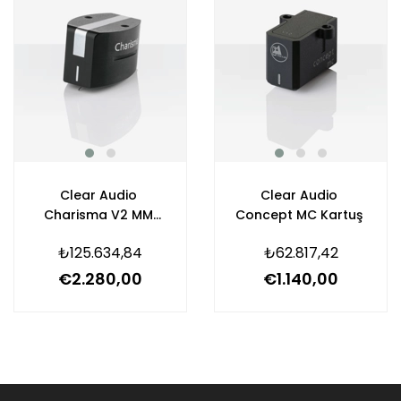
Clear Audio
Clear Audio
Charisma V2 MM
Concept MC Kartuş
Kartuş
₺125.634,84
₺62.817,42
€2.280,00
€1.140,00