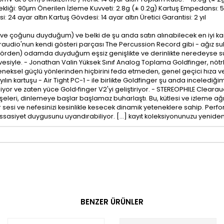
liği: 90μm Önerilen İzleme Kuvveti: 2.8g (± 0.2g) Kartuş Empedansı: 5
24 ayar altın Kartuş Gövdesi: 14 ayar altın Üretici Garantisi: 2 yıl
 (ve çoğunu duyduğum) ve belki de şu anda satın alınabilecek en iyi ka
raudio'nun kendi gösteri parçası The Percussion Record gibi - ağız su
örden) odamda duyduğum eşsiz genişlikte ve derinlikte neredeyse sur
lavesiyle. - Jonathan Valin Yüksek Sınıf Analog Toplama Goldfinger, nö
eneksel güçlü yönlerinden hiçbirini feda etmeden, genel geçici hıza v
ın yılın kartuşu - Air Tight PC-1 - ile birlikte Goldfinger şu anda inceled
diyor ve zaten yüce Gold›finger V2'yi geliştiriyor. - STEREOPHILE Cle
eleri, dinlemeye başlar başlamaz buharlaştı. Bu, kütlesi ve izleme ağır
 sesi ve nefesinizi kesinlikle kesecek dinamik yeteneklere sahip. Perfor
asiyet duygusunu uyandırabiliyor. [...] kayıt koleksiyonunuzu yeniden
BENZER ÜRÜNLER