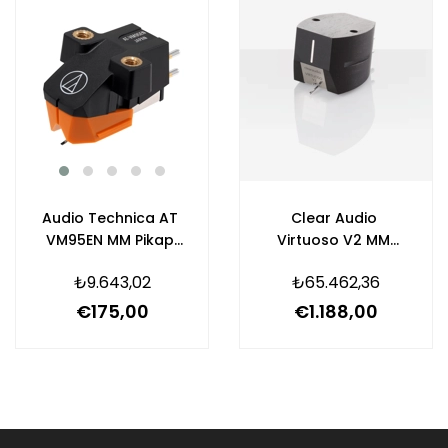
Audio Technica AT
Clear Audio
VM95EN MM Pikap
Virtuoso V2 MM
Kartuşu
Kartuş
₺9.643,02
₺65.462,36
€175,00
€1.188,00