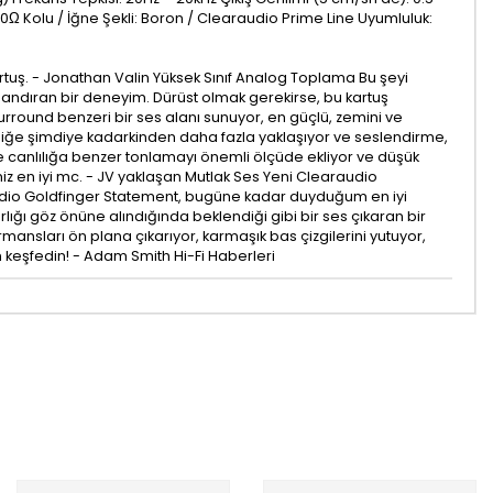
0Ω Kolu / İğne Şekli: Boron / Clearaudio Prime Line Uyumluluk:
rtuş. - Jonathan Valin Yüksek Sınıf Analog Toplama Bu şeyi
landıran bir deneyim. Dürüst olmak gerekirse, bu kartuş
round benzeri bir ses alanı sunuyor, en güçlü, zemini ve
trliğe şimdiye kadarkinden daha fazla yaklaşıyor ve seslendirme,
e canlılığa benzer tonlamayı önemli ölçüde ekliyor ve düşük
iğimiz en iyi mc. - JV yaklaşan Mutlak Ses Yeni Clearaudio
araudio Goldfinger Statement, bugüne kadar duyduğum en iyi
lığı göz önüne alındığında beklendiği gibi bir ses çıkaran bir
mansları ön plana çıkarıyor, karmaşık bas çizgilerini yutuyor,
 keşfedin! - Adam Smith Hi-Fi Haberleri