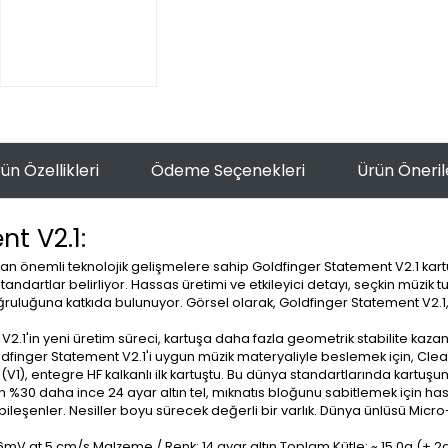
ün Özellikleri
Ödeme Seçenekleri
Ürün Öneril
t V2.1:
nan önemli teknolojik gelişmelere sahip Goldfinger Statement V2.1 kart
ndartlar belirliyor. Hassas üretimi ve etkileyici detayı, seçkin müzik tu
ğruluğuna katkıda bulunuyor. Görsel olarak, Goldfinger Statement V2.1
nt V2.1'in yeni üretim süreci, kartuşa daha fazla geometrik stabilite kaz
Goldfinger Statement V2.1'i uygun müzik materyaliyle beslemek için, C
, entegre HF kalkanlı ilk kartuştu. Bu dünya standartlarında kartuşun y
çin %30 daha ince 24 ayar altın tel, mıknatıs bloğunu sabitlemek için ha
bileşenler. Nesiller boyu sürecek değerli bir varlık. Dünya ünlüsü Micr
 - 0.6mV at 5 cm/s Malzeme / Renk: 14 ayar altın Toplam Kütle: ~ 15.0g (± 