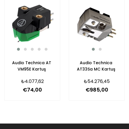
Audio Technica AT
Audio Technica
VM95E Kartuş
AT33Sa MC Kartuş
₺4.077,62
₺54.276,45
€74,00
€985,00