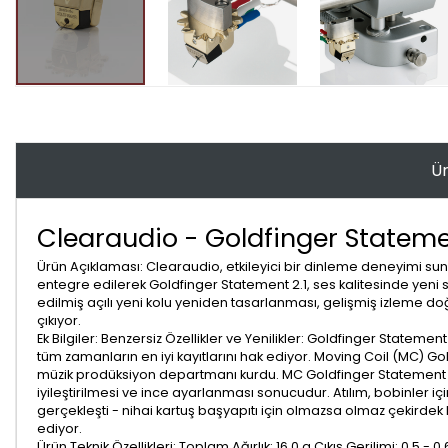
Ür
Clearaudio - Goldfinger Statemen
Ürün Açıklaması: Clearaudio, etkileyici bir dinleme deneyimi su
entegre edilerek Goldfinger Statement 2.1, ses kalitesinde yeni sta
edilmiş açılı yeni kolu yeniden tasarlanması, gelişmiş izleme do
çıkıyor.
Ek Bilgiler: Benzersiz Özellikler ve Yenilikler: Goldfinger Stateme
tüm zamanların en iyi kayıtlarını hak ediyor. Moving Coil (MC) 
müzik prodüksiyon departmanı kurdu. MC Goldfinger Statement (V1)
iyileştirilmesi ve ince ayarlanması sonucudur. Atılım, bobinler i
gerçekleşti - nihai kartuş başyapıtı için olmazsa olmaz çekirdek 
ediyor.
Ürün Teknik Özellikleri: Toplam Ağırlık: 16.0 g Çıkış Gerilimi: 0.5