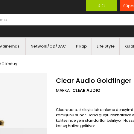
2.EL
Süper
v Sineması
Network/CD/DAC
Pikap
Life Style
Kulak
MC Kartuş
Clear Audio Goldfinger
MARKA
:
CLEAR AUDIO
Clearaudio, etkileyici bir dinleme deneyim
kartuşunu sunar. Daha güçlü mıknatıslar ve 
kalitesinde yeni standartlar belirliyor. Hass
kartuş haline getiriyor.