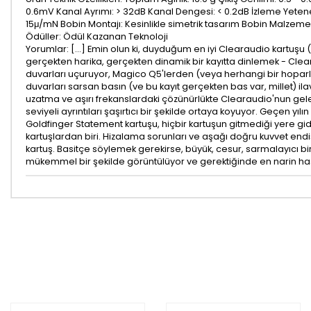
0.6mV Kanal Ayrımı: > 32dB Kanal Dengesi: < 0.2dB İzleme Yetenek
15μ/mN Bobin Montajı: Kesinlikle simetrik tasarım Bobin Malzemesi: 
Ödüller: Ödül Kazanan Teknoloji
Yorumlar: [...] Emin olun ki, duyduğum en iyi Clearaudio kartuşu
gerçekten harika, gerçekten dinamik bir kayıtta dinlemek - Clea
duvarları uçuruyor, Magico Q5'lerden (veya herhangi bir hoparl
duvarları sarsan basın (ve bu kayıt gerçekten bas var, millet) i
uzatma ve aşırı frekanslardaki çözünürlükte Clearaudio'nun gel
seviyeli ayrıntıları şaşırtıcı bir şekilde ortaya koyuyor. Geçen yıl
Goldfinger Statement kartuşu, hiçbir kartuşun gitmediği yere gi
kartuşlardan biri. Hizalama sorunları ve aşağı doğru kuvvet endiş
kartuş. Basitçe söylemek gerekirse, büyük, cesur, sarmalayıcı bir
mükemmel bir şekilde görüntülüyor ve gerektiğinde en narin hass