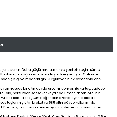
eri
uşunu sunar. Daha güçlü mıknatıslar ve yeni bir seçim süreci
tkunları için olağanüstü bir kartuş haline getiriyor. Optimize
, sade şıklığı ve modernliğini vurgulayan bir V oymasıyla öne
andıran hassas bir altın gövde üretimi içeriyor. Bu kartuş, sadece
learaudio, her türden sessever kaydında uzmanlaşmış özel bir
üksek ses kalitesi, tüm değerlerin özenle ayrıntılı olarak
ssas taşlanmış altın braket ve 585 altın gövde kullanımıyla
o-HD elmas, tüm zamanların en iyi oluk izleme davranışını garanti
2g) Frekans Tepkisi: 20Hz – 20kHz Çıkış Gerilimi (5 cm/sn'de): 0.5 –