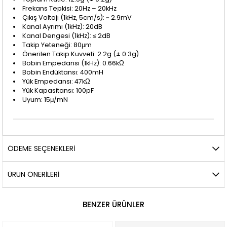
Frekans Tepkisi: 20Hz – 20kHz
Çıkış Voltajı (1kHz, 5cm/s): ~ 2.9mV
Kanal Ayrımı (1kHz): 20dB
Kanal Dengesi (1kHz): ≤ 2dB
Takip Yeteneği: 80μm
Önerilen Takip Kuvveti: 2.2g (± 0.3g)
Bobin Empedansı (1kHz): 0.66kΩ
Bobin Endüktansı: 400mH
Yük Empedansı: 47kΩ
Yük Kapasitansı: 100pF
Uyum: 15μ/mN
ÖDEME SEÇENEKLERI
ÜRÜN ÖNERILERI
BENZER ÜRÜNLER