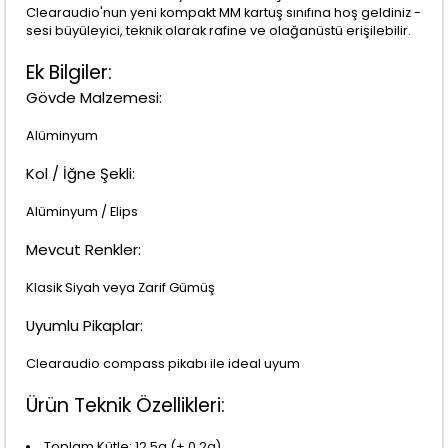
Clearaudio'nun yeni kompakt MM kartuş sınıfına hoş geldiniz -
sesi büyüleyici, teknik olarak rafine ve olağanüstü erişilebilir.
Ek Bilgiler:
Gövde Malzemesi:
Alüminyum
Kol / İğne Şekli:
Alüminyum / Elips
Mevcut Renkler:
Klasik Siyah veya Zarif Gümüş
Uyumlu Pikaplar:
Clearaudio compass pikabı ile ideal uyum
Ürün Teknik Özellikleri:
Toplam Kütle: 12.5g (± 0.2g)