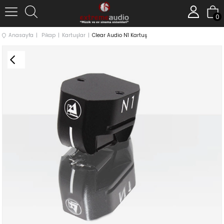
0
Anasayfa
Pikap
Kartuşlar
Clear Audio N1 Kartuş