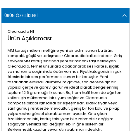
ÜRÜN ÖZELLIKLERI
Clearaudio N1
Ürün Açıklaması:
MM kartuş mükemmelliğine yeni bir adım sunan bu ürün,
kompakt, güçlü ve tartışmasız Clearaudio kalitesindedir. Giriş
seviyesi MM kartuş sınıfında yeni bir mihenk taşı belirleyen
Clearaudio, temel unsurlara odaklanarak ses kalitesi, işçilik
ve malzeme seçiminde ödün vermez. Fiyat kategorisinin çok
ötesinde bir ses performansı sunan bir kartuştur. Yeni
tasarlanan eloksallı alüminyum gövde, son derece rijit bir
yapısal çerçeve görevi görür ve ideal olarak dengelenmiş
toplam 12.6 gram ağırlık sunar. Bu, hem hafif hem de ağır ton
kolları için mükemmel bir uyum sağlar ve Clearaudio
compass pikabı için ideal bir eşleşmedir. Klasik siyah veya
zarif gümüş renklerde mevcuttur, geniş bir ton kolu ve pikap
yelpazesine görsel olarak tamamlayıcıdır. Öne çıkan
özelliklerden biri, kartuş takılıyken bile zahmetsiz değişim
sağlayan yenilikçi hızlı değiştirilebilir iğne sistemidir.
Beklenmedik kazalar veya rutin bakım için idealdir.