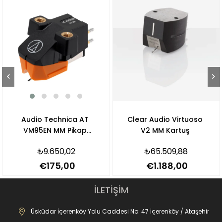
Audio Technica AT
Clear Audio Virtuoso
VM95EN MM Pikap
V2 MM Kartuş
Kartuşu
₺9.650,02
₺65.509,88
€175,00
€1.188,00
İLETİŞİM
Üsküdar İçerenköy Yolu Caddesi No: 47 İçerenköy / Ataşehir