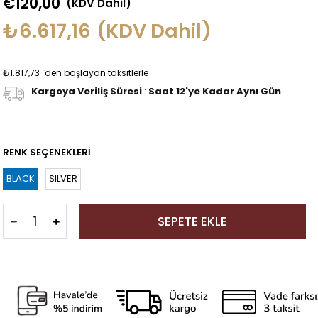
€120,00
(KDV Dahil)
₺6.617,16
(KDV Dahil)
₺1.817,73
`den başlayan taksitlerle
Kargoya Veriliş Süresi
:
Saat 12'ye Kadar Aynı Gün
RENK SEÇENEKLERİ
BLACK
SILVER