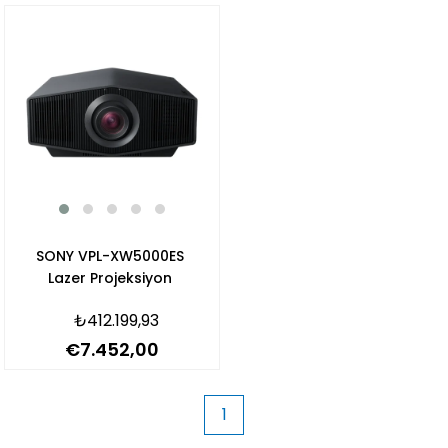
SONY VPL-XW5000ES
Lazer Projeksiyon
₺412.199,93
€7.452,00
1