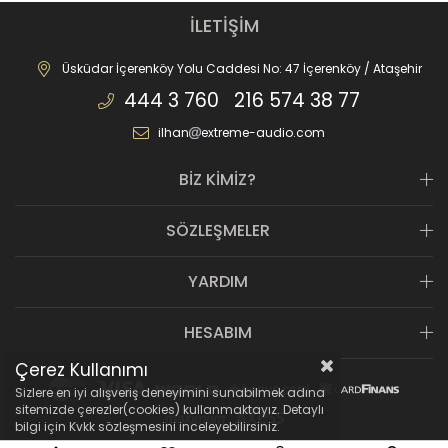
İLETİŞİM
Üsküdar İçerenköy Yolu Caddesi No: 47 İçerenköy / Ataşehir
444 3 760 216 574 38 77
ilhan
extreme-audio.com
BİZ KİMİZ?
SÖZLEŞMELER
YARDIM
HESABIM
Çerez Kullanımı
Sizlere en iyi alışveriş deneyimini sunabilmek adına
sitemizde çerezler(cookies) kullanmaktayız. Detaylı
bilgi için Kvkk sözleşmesini inceleyebilirsiniz.