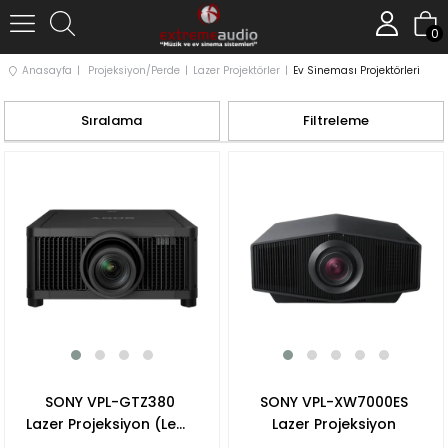
0
Anasayfa
Projeksiyon/Perde
Lazer Projektörler
Ev Sineması Projektörleri
Sıralama
Filtreleme
SONY VPL-GTZ380
SONY VPL-XW7000ES
Lazer Projeksiyon (Lens
Lazer Projeksiyon
Hariçtir)