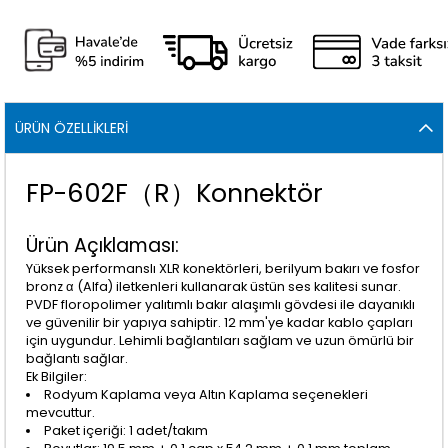
ÜRÜN ÖZELLIKLERI
FP-602F（R）Konnektör
Ürün Açıklaması:
Yüksek performanslı XLR konektörleri, berilyum bakırı ve fosfor
bronz α (Alfa) iletkenleri kullanarak üstün ses kalitesi sunar.
PVDF floropolimer yalıtımlı bakır alaşımlı gövdesi ile dayanıklı
ve güvenilir bir yapıya sahiptir. 12 mm'ye kadar kablo çapları
için uygundur. Lehimli bağlantıları sağlam ve uzun ömürlü bir
bağlantı sağlar.
Ek Bilgiler:
Rodyum Kaplama veya Altın Kaplama seçenekleri
mevcuttur.
Paket içeriği: 1 adet/takım