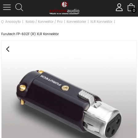
0
Anasayfa
Kablo / Konnektör / Priz
Konnektörler
XLR Konnektör
Furutech FP-602F (R) XLR Konnektör