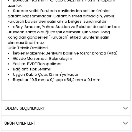
Boyutlar: 19,5 mm ± 0,1 çap x 54,2 mm ± 0,1 mm toplam
uzunluk
Sadece yetkili Furutech bayilerinden satılan ürünler
garanti kapsamındadır. Garanti hizmeti almak için, yetkili
Furutech bayisinden satın alma belgesi sunulmalıdır.
eBay, Amazon, Yahoo Auction ve Rakuten'de satılan bazı
ürünlerin sahte olduğu tespit edilmiştir. Çin veya Hong
Kong'dan gönderilen "Furutech" etiketli ürünlerin satın
alınması önerilmez.
Ürün Teknik Özellikleri:
İletken Malzeme: Berilyum bakırı ve fosfor bronz α (Alfa)
Gövde Malzemesi: Bakır alaşım
Yalıtım: PVDF Floropolimer
Bağlantı Tipi: Lehimli
Uygun Kablo Çapı: 12 mm'ye kadar
Boyutlar: 19,5 mm ± 0,1 çap x 54,2 mm ± 0,1 mm
ÖDEME SEÇENEKLERI
ÜRÜN ÖNERILERI