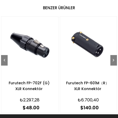
BENZER ÜRÜNLER
Furutech FP-702F (G)
Furutech FP-601M（R）
XLR Konnektör
XLR Konnektör
₺2.297,28
₺6.700,40
$48.00
$140.00