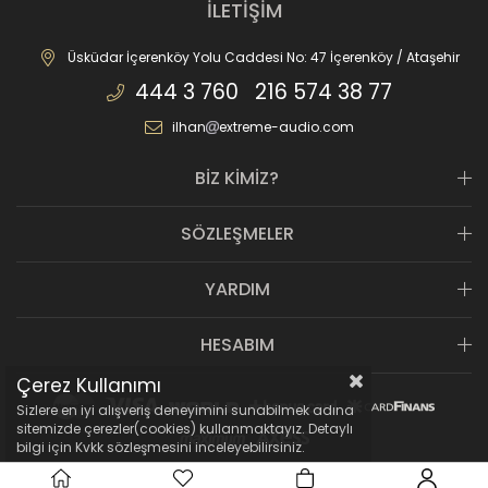
İLETİŞİM
Üsküdar İçerenköy Yolu Caddesi No: 47 İçerenköy / Ataşehir
444 3 760 216 574 38 77
ilhan
extreme-audio.com
BİZ KİMİZ?
SÖZLEŞMELER
YARDIM
HESABIM
Çerez Kullanımı
Sizlere en iyi alışveriş deneyimini sunabilmek adına
sitemizde çerezler(cookies) kullanmaktayız. Detaylı
bilgi için Kvkk sözleşmesini inceleyebilirsiniz.