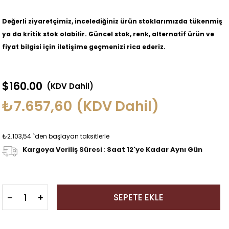
Değerli ziyaretçimiz, incelediğiniz ürün stoklarımızda tükenmiş
ya da kritik stok olabilir. Güncel stok, renk, alternatif ürün ve
fiyat bilgisi için iletişime geçmenizi rica ederiz.
$160.00
(KDV Dahil)
₺7.657,60
(KDV Dahil)
₺2.103,54
`den başlayan taksitlerle
Kargoya Veriliş Süresi
:
Saat 12'ye Kadar Aynı Gün