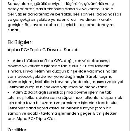
Sonuç olarak, gürültü seviyesi düşürülür, çözünürlük ve iç
detaylar artar, bas frekansları daha sıkı ve kontrollü hale
gelir, tizler daha temiz ve berraktır, ses sahnesi daha hassas
ve gerçekçi bir şekilde yeniden üretilir ve dinamik aralık
genişler. Bu sayede daha etkileyici bir dinleme deneyimi
sunar.
Ek Bilgiler:
Alpha PC-Triple C Dövme Süreci:
Adım 1: Yüksek saflıkta OFC, değişken yüksek basınçlı
dövme ve katlama işlemine tabi tutulur. Kristal tanecik
sınırları, sinyal iletiminin düzgün bir şekilde yapılmasına izin
vermeyecek şekilde her yöne dağılmıştır. Sürekli taşıma
dövme işlemi, kristallerin boyuna yönde oluşmasına ve sinyal
iletiminin düzgün bir şekilde yapılmasına olanak tanır.
Adım 2: Sabit açılı sürekli taşıma dövme işlemine tabi
tutulmuş iletken, daha sonra süper ince iletkenler oluşturmak
için daha fazla bir uzama ve presleme işlemine tabi tutulur.
İletkenler daha sonra kristalleri birbirine kaynaştıran bir
zaman ve sıcaklık tavlama işleminden geçer. Bitmiş iletken
artık Alpha PC-Triple C'dir.
Özellikler: