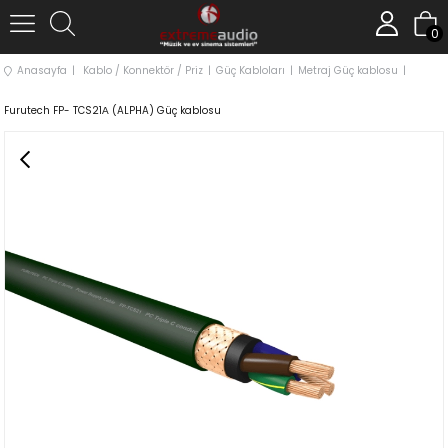
0
Anasayfa
Kablo / Konnektör / Priz
Güç Kabloları
Metraj Güç kablosu
Furutech FP- TCS21Α (ALPHA) Güç kablosu