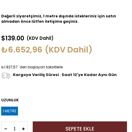
Değerli ziyaretçimiz, 1 metre dışında istekleriniz için satın
almadan önce lütfen iletişime geçiniz.
$139.00
(KDV Dahil)
₺6.652,96
(KDV Dahil)
₺1.827,57
`den başlayan taksitlerle
Kargoya Veriliş Süresi
:
Saat 12'ye Kadar Aynı Gün
UZUNLUK
1 METRE