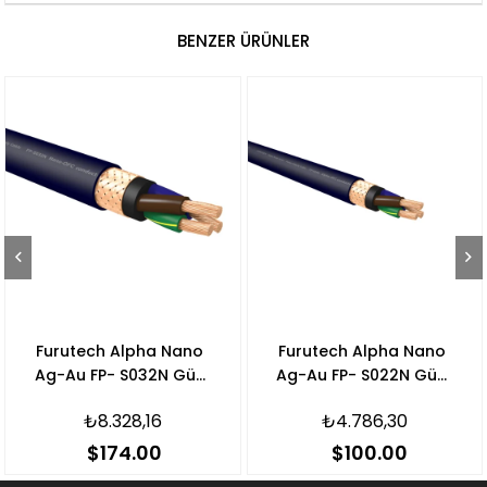
BENZER ÜRÜNLER
Furutech Alpha Nano
Furutech Alpha Nano
Ag-Au FP- S032N Güç
Ag-Au FP- S022N Güç
Kablosu
Kablosu
₺8.328,16
₺4.786,30
$174.00
$100.00