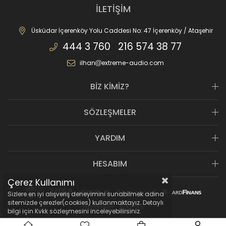
İLETİŞİM
Üsküdar İçerenköy Yolu Caddesi No: 47 İçerenköy / Ataşehir
444 3 760 216 574 38 77
ilhan
extreme-audio.com
BİZ KİMİZ?
SÖZLEŞMELER
YARDIM
HESABIM
Çerez Kullanımı
Sizlere en iyi alışveriş deneyimini sunabilmek adına
sitemizde çerezler(cookies) kullanmaktayız. Detaylı
bilgi için Kvkk sözleşmesini inceleyebilirsiniz.