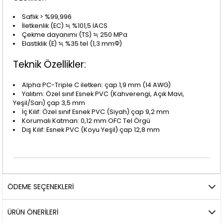
Saflık > %99,996
İletkenlik (EC) ≒ %101,5 IACS
Çekme dayanımı (TS) ≒ 250 MPa
Elastiklik (E) ≒ %35 tel (1,3 mmΦ)
Teknik Özellikler:
Alpha PC-Triple C iletken: çap 1,9 mm (14 AWG)
Yalıtım: Özel sınıf Esnek PVC (Kahverengi, Açık Mavi,
Yeşil/Sarı) çap 3,5 mm
İç Kılıf: Özel sınıf Esnek PVC (Siyah) çap 9,2 mm
Korumalı Katman: 0,12 mm OFC Tel Örgü
Dış Kılıf: Esnek PVC (Koyu Yeşil) çap 12,8 mm
ÖDEME SEÇENEKLERI
ÜRÜN ÖNERILERI