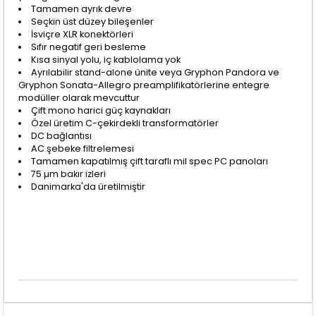
Tamamen ayrık devre
Seçkin üst düzey bileşenler
İsviçre XLR konektörleri
Sıfır negatif geri besleme
Kısa sinyal yolu, iç kablolama yok
Ayrılabilir stand-alone ünite veya Gryphon Pandora ve
Gryphon Sonata-Allegro preamplifikatörlerine entegre
modüller olarak mevcuttur
Çift mono harici güç kaynakları
Özel üretim C-çekirdekli transformatörler
DC bağlantısı
AC şebeke filtrelemesi
Tamamen kapatılmış çift taraflı mil spec PC panoları
75 µm bakır izleri
Danimarka'da üretilmiştir