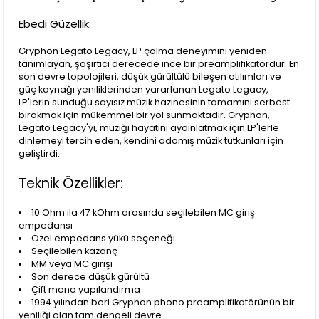
Ebedi Güzellik:
Gryphon Legato Legacy, LP çalma deneyimini yeniden
tanımlayan, şaşırtıcı derecede ince bir preamplifikatördür. En
son devre topolojileri, düşük gürültülü bileşen atılımları ve
güç kaynağı yeniliklerinden yararlanan Legato Legacy,
LP'lerin sunduğu sayısız müzik hazinesinin tamamını serbest
bırakmak için mükemmel bir yol sunmaktadır. Gryphon,
Legato Legacy'yi, müziği hayatını aydınlatmak için LP'lerle
dinlemeyi tercih eden, kendini adamış müzik tutkunları için
geliştirdi.
Teknik Özellikler:
10 Ohm ila 47 kOhm arasında seçilebilen MC giriş
empedansı
Özel empedans yükü seçeneği
Seçilebilen kazanç
MM veya MC girişi
Son derece düşük gürültü
Çift mono yapılandırma
1994 yılından beri Gryphon phono preamplifikatörünün bir
yeniliği olan tam dengeli devre