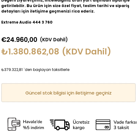
Değerli ziyaretçimiz, incelediğiniz ürün yurt dışından siparişle
getirilebilir. Bu ürün için size özel fiyat, teslim tarihi ve sipariş
detayları için iletişime geçmenizi rica ederiz.
Extreme Audio 444 3 760
€24.960,00
(KDV Dahil)
₺1.380.862,08
(KDV Dahil)
₺379.322,81
`den başlayan taksitlerle