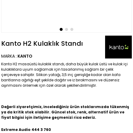
Kanto H2 Kulaklık Standı
MARKA
:
KANTO
Kanto H2 masaüstü kulaklık standı, daha büyük kulak üstü ve kulak içi
kulaklıklara uyum sağlamak için tasarlanmış sağlam bir çelik
çerçeveye sahiptir. Silikon yatağı, 3,5 inç genişliğe kadar olan kafa
bantlarına ağırlığı eşit şekilde dağıtır ve iz bırakmasını ve düzensiz
aşınmasını önlemek için özel olarak şekillendirilmiştir.
Değerli ziyaretçimiz, incelediğiniz ürün stoklarımızda tükenmiş
ya da kritik stok olabilir. Güncel stok, renk, alternatif ürün ve
fiyat bilgisi için iletişime geçmenizi rica ederiz.
Extreme Audio 444 3 760