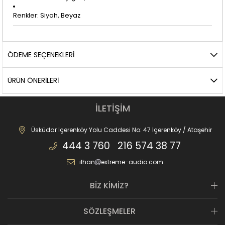
Renkler: Siyah, Beyaz
ÖDEME SEÇENEKLERI
ÜRÜN ÖNERILERI
İLETİŞİM
Üsküdar İçerenköy Yolu Caddesi No: 47 İçerenköy / Ataşehir
444 3 760 216 574 38 77
ilhan
extreme-audio.com
BİZ KİMİZ?
SÖZLEŞMELER