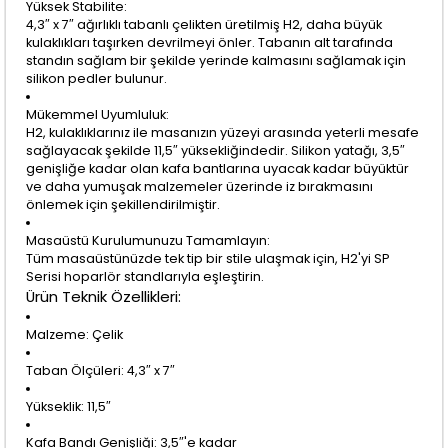
Yüksek Stabilite:
4,3″ x 7″ ağırlıklı tabanlı çelikten üretilmiş H2, daha büyük
kulaklıkları taşırken devrilmeyi önler. Tabanın alt tarafında
standın sağlam bir şekilde yerinde kalmasını sağlamak için
silikon pedler bulunur.
Mükemmel Uyumluluk:
H2, kulaklıklarınız ile masanızın yüzeyi arasında yeterli mesafe
sağlayacak şekilde 11,5″ yüksekliğindedir. Silikon yatağı, 3,5″
genişliğe kadar olan kafa bantlarına uyacak kadar büyüktür
ve daha yumuşak malzemeler üzerinde iz bırakmasını
önlemek için şekillendirilmiştir.
Masaüstü Kurulumunuzu Tamamlayın:
Tüm masaüstünüzde tek tip bir stile ulaşmak için, H2'yi SP
Serisi hoparlör standlarıyla eşleştirin.
Ürün Teknik Özellikleri:
Malzeme: Çelik
Taban Ölçüleri: 4,3″ x 7″
Yükseklik: 11,5″
Kafa Bandı Genişliği: 3,5″'e kadar