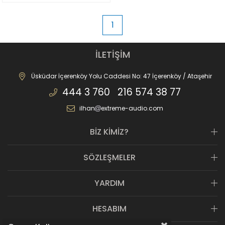
1
İLETİŞİM
Üsküdar İçerenköy Yolu Caddesi No: 47 İçerenköy / Ataşehir
444 3 760 216 574 38 77
ilhan
extreme-audio.com
BİZ KİMİZ?
SÖZLEŞMELER
YARDIM
HESABIM