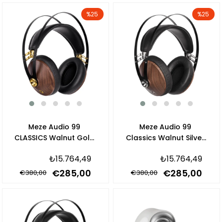
%25
%25
Meze Audio 99
Meze Audio 99
CLASSICS Walnut Gold
Classics Walnut Silver
Closed-Back Kulaklık
Closed-Back Kulaklık
₺15.764,49
₺15.764,49
€285,00
€285,00
€380,00
€380,00