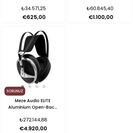
₺34.571,25
₺60.845,40
€625,00
€1.100,00
SORUNUZ
Meze Audio ELITE
Aluminium Open-Back
Kulaklık
₺272.144,88
€4.920,00