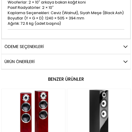
Wooferlar: 2 × 10″ arkaya bakan kağıt koni
Pasif Radyatörler: 2 × 10″
Kaplama Seçenekleri: Ceviz (Walnut), Siyah Meşe (Black Ash)
Boyutlar (Y × G × D): 1240 × 505 × 394 mm
Ağırlık: 72.6 kg (adet başına)
ÖDEME SEÇENEKLERI
ÜRÜN ÖNERILERI
BENZER ÜRÜNLER