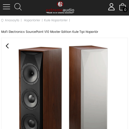
0
Anasayfa
Hoparlörler
Kule Hoparlörler
MoFi Electronics SourcePoint V10 Master Edition Kule Tipi Hoparlör