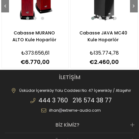
Cabasse MURANO
Cabasse JAVA MC40
ALTO Kule Hoparlör
Kule Hoparlör
₺373.656,61
₺135.774,78
€6.770,00
€2.460,00
İLETİŞİM
Üsküdar İçerenköy Yolu Caddesi No: 47 İçerenköy / Ataşehir
444 3 760 216 574 38 77
ilhan
extreme-audio.com
BİZ KİMİZ?