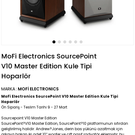
MoFi Electronics SourcePoint
V10 Master Edition Kule Tipi
Hoparlör
MARKA
:
MOFI ELECTRONICS
MoFi Electronics SourcePoint V10 Master Edition Kule Tipi
Hoparlör
Ön Sipariş - Teslim Tarihi 9 - 27 Mart
Sourcepoint V10 Master Edition
SourcePoint?V10 Master Edition, SourcePoint?10 platformunun sıfırdan
geliştirilmiş halidir. Andrew?Jones, derin bas yükünü azaltmak için
arkaya bakan iki adet 10″ woofer ve çift pasif radyatör eklemiştir; bu