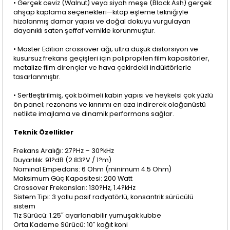
• Gerçek ceviz (Walnut) veya siyah meşe (Black Ash) gerçek
ahşap kaplama seçenekleri—kitap eşleme tekniğiyle
hizalanmış damar yapısı ve doğal dokuyu vurgulayan
dayanıklı saten şeffaf vernikle korunmuştur.
• Master Edition crossover ağı; ultra düşük distorsiyon ve
kusursuz frekans geçişleri için polipropilen film kapasitörler,
metalize film dirençler ve hava çekirdekli indüktörlerle
tasarlanmıştır.
• Sertleştirilmiş, çok bölmeli kabin yapısı ve heykelsi çok yüzlü
ön panel; rezonans ve kırınımı en aza indirerek olağanüstü
netlikte imajlama ve dinamik performans sağlar.
Teknik Özellikler
Frekans Aralığı: 27?Hz – 30?kHz
Duyarlılık: 91?dB (2.83?V / 1?m)
Nominal Empedans: 6 Ohm (minimum 4.5 Ohm)
Maksimum Güç Kapasitesi: 200 Watt
Crossover Frekansları: 130?Hz, 1.4?kHz
Sistem Tipi: 3 yollu pasif radyatörlü, konsantrik sürücülü
sistem
Tiz Sürücü: 1.25″ ayarlanabilir yumuşak kubbe
Orta Kademe Sürücü: 10″ kağıt koni