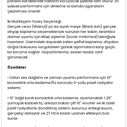
panelin karakteristik hatlarını koruyacak şekilde tam oturur. En
yüksek performans için dinleme sırasında ızgaraların
çıkarılması önerilir.
İki Muhteşem Yüzey Seçeneği
Gerçek ceviz (Walnut) ya da siyah meşe (Black Ash) gerçek
ahşap kaplama seçenekleriyle sunulan her kabin, kesintisiz
damar uyumu için kitap eşleme (book-matched) tekniğiyle
hazırlanır. Üzerindeki dayanıklı saten şeffaf kaplama, ahşabın
doğal dokusunu vurgularken günlük aşınmalara karşı güçlü
bir koruma sağlar. Hoparlörleriniz, sesleri kadar zarif
görünecek.
Özellikler
• Üstün ses dağılımı ve zaman uyumlu performans için 10″
konsantrik orta kademe/tiz sürücülü 3-yollu pasif radyatör
sistemi.
• 10″ kağıt konili konsantrik orta kademe, ayarlanabilir 1.25″
yumuşak kubbeli tiz, arkaya bakan çift 10″ woofer ve iki adet
pasif radyatörle donatılmış sistem; kusursuz entegrasyon,
gerçekçi detaylar ve 27 Hz’e kadar uzanan etkileyici bas
sunar.