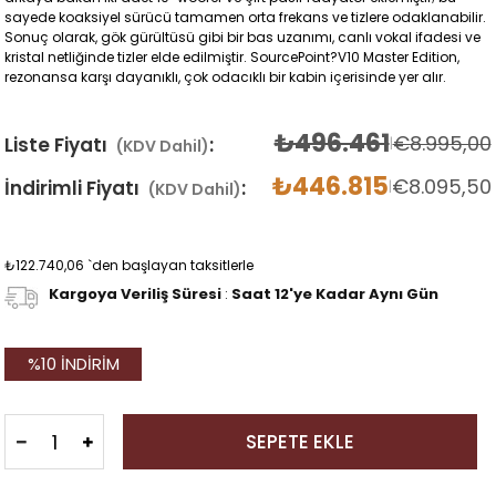
sayede koaksiyel sürücü tamamen orta frekans ve tizlere odaklanabilir.
Sonuç olarak, gök gürültüsü gibi bir bas uzanımı, canlı vokal ifadesi ve
kristal netliğinde tizler elde edilmiştir. SourcePoint?V10 Master Edition,
rezonansa karşı dayanıklı, çok odacıklı bir kabin içerisinde yer alır.
₺496.461
€8.995,00
Liste Fiyatı
:
|
(KDV Dahil)
₺446.815
€8.095,50
İndirimli Fiyatı
:
|
(KDV Dahil)
₺122.740,06
`den başlayan taksitlerle
Kargoya Veriliş Süresi
:
Saat 12'ye Kadar Aynı Gün
%
10
İNDIRIM