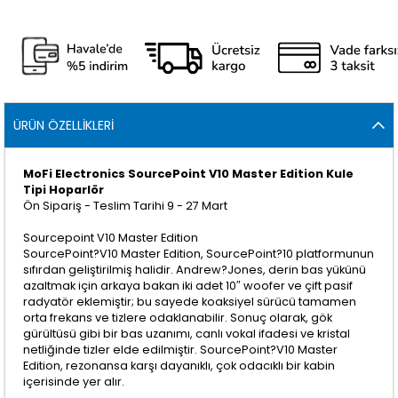
ÜRÜN ÖZELLIKLERI
MoFi Electronics SourcePoint V10 Master Edition Kule
Tipi Hoparlör
Ön Sipariş - Teslim Tarihi 9 - 27 Mart
Sourcepoint V10 Master Edition
SourcePoint?V10 Master Edition, SourcePoint?10 platformunun
sıfırdan geliştirilmiş halidir. Andrew?Jones, derin bas yükünü
azaltmak için arkaya bakan iki adet 10″ woofer ve çift pasif
radyatör eklemiştir; bu sayede koaksiyel sürücü tamamen
orta frekans ve tizlere odaklanabilir. Sonuç olarak, gök
gürültüsü gibi bir bas uzanımı, canlı vokal ifadesi ve kristal
netliğinde tizler elde edilmiştir. SourcePoint?V10 Master
Edition, rezonansa karşı dayanıklı, çok odacıklı bir kabin
içerisinde yer alır.