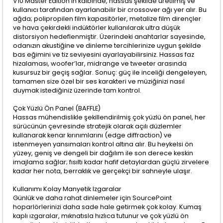
V10 Master Edition’ın kalbinde, hassas şekilde üretilmiş ve
kullanıcı tarafından ayarlanabilir bir crossover ağı yer alır. Bu
ağda; polipropilen film kapasitörler, metalize film dirençler
ve hava çekirdekli indüktörler kullanılarak ultra düşük
distorsiyon hedeflenmiştir. Üzerindeki anahtarlar sayesinde,
odanızın akustiğine ve dinleme tercihlerinize uygun şekilde
bas eğimini ve tiz seviyesini ayarlayabilirsiniz. Hassas faz
hizalaması, woofer’lar, midrange ve tweeter arasında
kusursuz bir geçiş sağlar. Sonuç: güç ile inceliği dengeleyen,
tamamen size özel bir ses karakteri ve müziğinizi nasıl
duymak istediğiniz üzerinde tam kontrol.
Çok Yüzlü Ön Panel (BAFFLE)
Hassas mühendislikle şekillendirilmiş çok yüzlü ön panel, her
sürücünün çevresinde stratejik olarak açılı düzlemler
kullanarak kenar kırınımlarını (edge diffraction) ve
istenmeyen yansımaları kontrol altına alır. Bu heykelsi ön
yüzey, geniş ve dengeli bir dağılım ile son derece keskin
imajlama sağlar; fısıltı kadar hafif detaylardan güçlü zirvelere
kadar her nota, berraklık ve gerçekçi bir sahneyle ulaşır.
Kullanımı Kolay Manyetik Izgaralar
Günlük ve daha rahat dinlemeler için SourcePoint
hoparlörlerinizi daha sade hale getirmek çok kolay. Kumaş
kaplı ızgaralar, mıknatısla hızlıca tutunur ve çok yüzlü ön