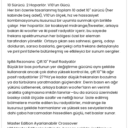
10 Sürücü. 2 Hoparlör. V10’un Gücü.
Her biri özenle tasarlanmış toplam 10 adet 10″ sürücü (her
kabinde beş adet), V10’un ölçek, hız ve hassasiyet
kombinasyonunu kusursuz bir uyumla sunmak için birlikte
çalışır. Her hoparlör; bir koaksiyel midrange/tweeter, arkaya
bakan iki woofer ve iki pasif radyatör içerir; bu sayede
frekans spektrumunun her bölgesi özel bir eleman
tarafından yönetilir. Ortaya çıkan ses sahnesi; geniş, odayı
dolduran, sarsıcı baslarla, gerçekçi orta frekans detaylarıyla
ve pırıl pırıl tizlerle bütünleşmiş ve etkileyici bir sunum sergiler.
Işıltılı Rezonans: Çift 10″ Pasif Radyatör
Büyük bir bas portunun yer değiştirme gücünü aynı şekilde
kullanarak ancak çok daha yüksek kontrol ile, çift 10″’lik ağır
pasif radyatörler 27?Hz’ye kadar düşük frekansları bozulma
ya da türbülans yaratmadan güçlendirir. Derin basın en ağır
yükünü üstlenerek, arkaya bakan woofer’ların en verimli
aralıkta çalışmasına imkân tanırlar—bu da sürücü üzerindeki
baskıyı ciddi ölçüde azaltır ve netliği korur. İzole edilmiş
bölmelere monte edilen bu radyatörler, midrange ile
kusursuz şekilde harmanlanır ve yüksek ses seviyelerinde
dahi çaba harcamadan hissedilen güçlü, net baslar sunar.
Master Edition Ayarlanabilir Crossover