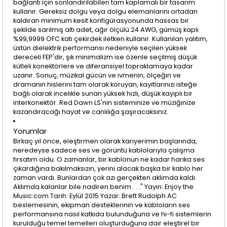
bağlantı için sonlandırılabilen tam kaplamalı bir tasarım
kullanır. Gereksiz dolgu veya dolgu elemanlarını ortadan
kaldıran minimum kesit konfigürasyonunda hassas bir
şekilde sarılmış altı adet, ağır ölçülü 24 AWG, gümüş kaplı
%99,9999 OFC katı çekirdek iletken kullanır. Kullanılan yalıtım,
üstün dielektrik performansı nedeniyle seçilen yüksek
dereceli FEP'dir, şık minimalizm ise özenle seçilmiş düşük
kütleli konektörlere ve diferansiyel topraklamaya kadar
uzanır. Sonuç, müzikal gücün ve ivmenin, ölçeğin ve
dramanın hislerini tam olarak koruyan, kayıtlarınızı isteğe
bağlı olarak incelikle sunan yüksek hızlı, düşük kayıplı bir
interkonektör. Red Dawn LS'nin sisteminize ve müziğinize
kazandıracağı hayat ve canlılığa şaşıracaksınız.
Yorumlar
Birkaç yıl önce, eleştirmen olarak kariyerimin başlarında,
neredeyse sadece ses ve görüntü kablolarıyla çalışma
fırsatım oldu. O zamanlar, bir kablonun ne kadar harika ses
çıkardığına bakılmaksızın, yerini alacak başka bir kablo her
zaman vardı. Bunlardan çok azı gerçekten aklımda kaldı.
Aklımda kalanlar bile nadiren benim . . ." Yayın: Enjoy the
Music.com Tarih: Eylül 2015 Yazar: Brett Rudolph AC
beslemesinin, ekipman desteklerinin ve kabloların ses
performansına nasıl katkıda bulunduğuna ve hi-fi sistemlerin
kurulduğu temel temelleri oluşturduğuna dair eleştirel bir