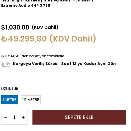
fiyat bilgisi için iletişime geçmenizi rica ederiz.
Extreme Audio 444 3 760
$1,030.00
(KDV Dahil)
₺49.295,80
(KDV Dahil)
₺13.541,56
`den başlayan taksitlerle
Kargoya Veriliş Süresi
:
Saat 12'ye Kadar Aynı Gün
UZUNLUK
1 METRE
1.5 METRE