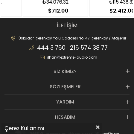
₺34.076,32
₺115.438,32
$712.00
$2,412.00
İLETİŞİM
Üsküdar İçerenköy Yolu Caddesi No: 47 İçerenköy / Ataşehir
444 3 760 216 574 38 77
ilhan
extreme-audio.com
BİZ KİMİZ?
SÖZLEŞMELER
YARDIM
HESABIM
Çerez Kullanımı