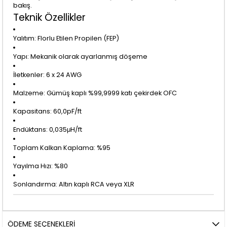
bakış.
Teknik Özellikler
Yalıtım: Florlu Etilen Propilen (FEP)
Yapı: Mekanik olarak ayarlanmış döşeme
İletkenler: 6 x 24 AWG
Malzeme: Gümüş kaplı %99,9999 katı çekirdek OFC
Kapasitans: 60,0pF/ft
Endüktans: 0,035μH/ft
Toplam Kalkan Kaplama: %95
Yayılma Hızı: %80
Sonlandırma: Altın kaplı RCA veya XLR
ÖDEME SEÇENEKLERI