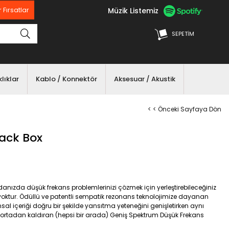
Müzik Listemiz
 Fırsatlar
SEPETIM
lıklar
Kablo / Konnektör
Aksesuar / Akustik
< < Önceki Sayfaya Dön
lack Box
anızda düşük frekans problemlerinizi çözmek için yerleştirebileceğiniz
yoktur. Ödüllü ve patentli sempatik rezonans teknolojimize dayanan
nsal içeriği doğru bir şekilde yansıtma yeteneğini genişletirken aynı
e ortadan kaldıran (hepsi bir arada) Geniş Spektrum Düşük Frekans