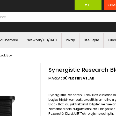
2.EL
Süper
v Sineması
Network/CD/DAC
Pikap
Life Style
Kulak
lack Box
Synergistic Research B
MARKA
:
SÜPER FIRSATLAR
Synergistic Research Black Box, dinleme od
başka hiçbir kompakt akustik işlem cihazı 
Black Box, düşük frekanslı bilgileri ve meka
zamanda bas düğümlerini etkili bir şekild
Rezonatör Dizisi, UEF Teknolojisine sahiptir.