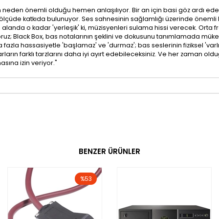
eden önemli olduğu hemen anlaşılıyor. Bir an için basi göz ardı edersek
lçüde katkıda bulunuyor. Ses sahnesinin sağlamlığı üzerinde önemli bi
anda o kadar 'yerleşik' ki, müzisyenleri sulama hissi verecek. Orta frek
ruz; Black Box, bas notalarının şeklini ve dokusunu tanımlamada mükemmel
 fazla hassasiyetle 'başlamaz' ve 'durmaz'; bas seslerinin fiziksel 'va
rın farklı tarzlarını daha iyi ayırt edebileceksiniz. Ve her zaman olduğ
sına izin veriyor."
BENZER ÜRÜNLER
%53