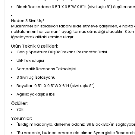
Black Box sadece 9.5″L X 9.5″W X 6″H (sivri uçlu 8″) ölçülerinded
Neden 3 Sivri Uç?
Mükemmel bir izolasyon tabanı elde etmeye çalışırken, 4 nokta 
noktalarınızın her zaman 1 ayağı temas etmediği olacaktır. 3 tem
iğneleyerek alttaki zemine ulaşır.
Ürün Teknik Özellikleri:
Geniş Spektrum Düşük Frekans Rezonatör Dizisi
UEF Teknolojisi
Sempatik Rezonans Teknolojisi
3 Sivri Uç İzolasyonu
Boyutlar: 9.5″L X 9.5″W X 6″H (sivri uçlu 8″)
Ağırlık: yaklaşık 8 lbs
Ödüller:
Yok
Yorumlar:
"Bildiğim kadarıyla, dinleme odanızı SR Black Box'ın sağlayabi
"Bu nedenle, bu incelemede ele alınan Synergistic Research 