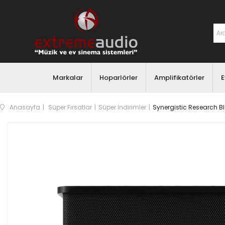
Markalar
Hoparlörler
Amplifikatörler
E
Anasayfa
Süper Fırsatlar
Süper İndirimler
Synergistic Research B