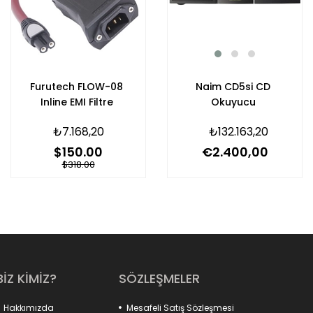
Furutech FLOW-08
Naim CD5si CD
Inline EMI Filtre
Okuyucu
₺7.168,20
₺132.163,20
$150.00
€2.400,00
$318.00
BİZ KİMİZ?
SÖZLEŞMELER
Hakkımızda
Mesafeli Satış Sözleşmesi