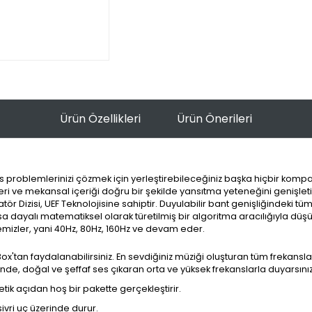
Ürün Özellikleri
Ürün Önerileri
roblemlerinizi çözmek için yerleştirebileceğiniz başka hiçbir kompakt
eri ve mekansal içeriği doğru bir şekilde yansıtma yeteneğini genişlet
 Dizisi, UEF Teknolojisine sahiptir. Duyulabilir bant genişliğindeki tüm
dayalı matematiksel olarak türetilmiş bir algoritma aracılığıyla düşük 
temizler, yani 40Hz, 80Hz, 160Hz ve devam eder.
'tan faydalanabilirsiniz. En sevdiğiniz müziği oluşturan tüm frekansl
de, doğal ve şeffaf ses çıkaran orta ve yüksek frekanslarla duyarsınız
etik açıdan hoş bir pakette gerçekleştirir.
sivri uç üzerinde durur.