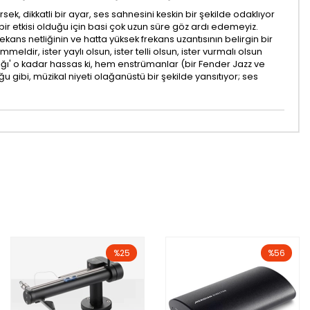
, dikkatli bir ayar, ses sahnesini keskin bir şekilde odaklıyor
r etkisi olduğu için basi çok uzun süre göz ardı edemeyiz.
ans netliğinin ve hatta yüksek frekans uzantısının belirgin bir
dir, ister yaylı olsun, ister telli olsun, ister vurmalı olsun
rlığı' o kadar hassas ki, hem enstrümanlar (bir Fender Jazz ve
u gibi, müzikal niyeti olağanüstü bir şekilde yansıtıyor; ses
%25
%56