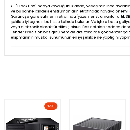
"Black Box'ı odaya koyduğunuz anda, yerleşimin ince ayarının n
ve bu sahne içindeki enstrümanların etrafındaki havaya önemli ö
Görünüşe göre sahnenin etrafında 'yüzen' enstrümanlar artık 3B al
şekilde iyileşmesi bu hisse katkıda bulunur. Ve işte o basa geliyo
veya elektronik olarak türetilmiş olsun. Bas notaları sadece daha
Fender Precision bas gibi) hem de aksi takdirde çok benzer çalarla
ekipmanının müzikal sunumunun en iyi şekilde ne yaptığını yapma
%58