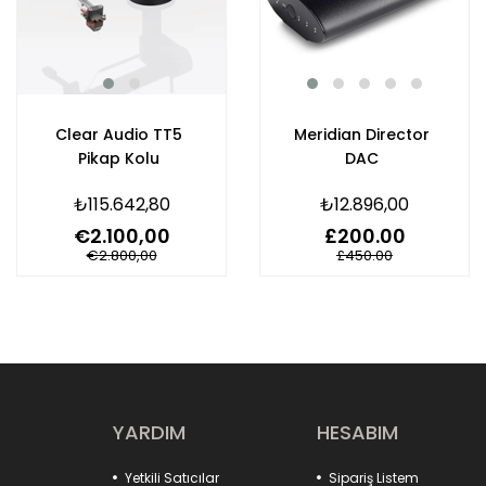
Clear Audio TT5
Meridian Director
Pikap Kolu
DAC
₺115.642,80
₺12.896,00
€2.100,00
£200.00
€2.800,00
£450.00
YARDIM
HESABIM
Yetkili Satıcılar
Sipariş Listem