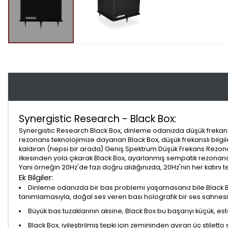
Synergistic Research - Black Box:
Synergistic Research Black Box, dinleme odanızda düşük frekans p
rezonans teknolojimize dayanan Black Box, düşük frekanslı bilgil
kaldıran (hepsi bir arada) Geniş Spektrum Düşük Frekans Rezonatör
ilkesinden yola çıkarak Black Box, ayarlanmış sempatik rezonansa 
Yani örneğin 20Hz'de fazı doğru aldığınızda, 20Hz'nin her katını 
Ek Bilgiler:
Dinleme odanızda bir bas problemi yaşamasanız bile Black Box
tanımlamasıyla, doğal ses veren bası holografik bir ses sahnesin
Büyük bas tuzaklarının aksine, Black Box bu başarıyı küçük, est
Black Box, iyileştirilmiş tepki için zemininden ayıran üç stiletto 