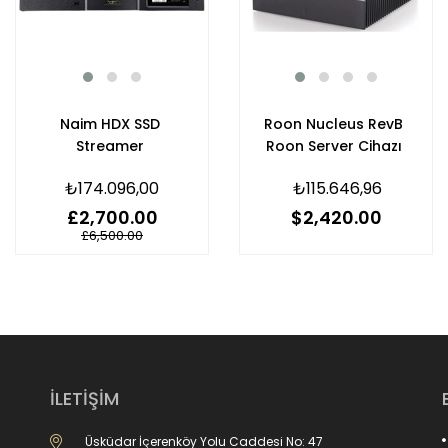
Naim HDX SSD
Roon Nucleus RevB
Streamer
Roon Server Cihazı
₺174.096,00
₺115.646,96
£2,700.00
$2,420.00
£6,500.00
İLETİŞİM
Üsküdar İçerenköy Yolu Caddesi No: 47