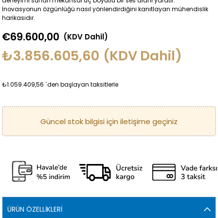
deneyimi sunan mekansal üç boyutlu bir ses alanı yaratır.
İnovasyonun özgünlüğü nasıl yönlendirdiğini kanıtlayan mühendislik
harikasıdır.
€69.600,00
(KDV Dahil)
₺3.856.605,60
(KDV Dahil)
₺1.059.409,56
`den başlayan taksitlerle
ÜRÜN ÖZELLIKLERI