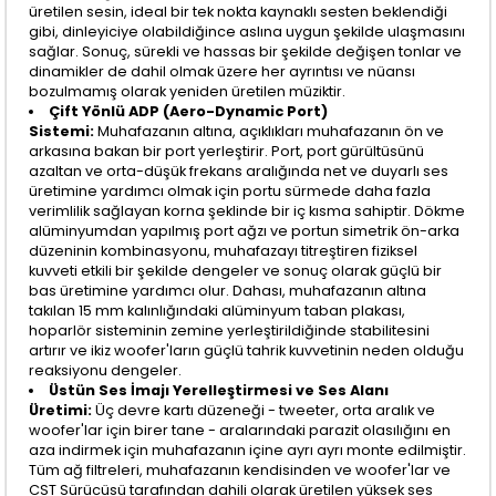
üretilen sesin, ideal bir tek nokta kaynaklı sesten beklendiği
gibi, dinleyiciye olabildiğince aslına uygun şekilde ulaşmasını
sağlar. Sonuç, sürekli ve hassas bir şekilde değişen tonlar ve
dinamikler de dahil olmak üzere her ayrıntısı ve nüansı
bozulmamış olarak yeniden üretilen müziktir.
Çift Yönlü ADP (Aero-Dynamic Port)
Sistemi:
Muhafazanın altına, açıklıkları muhafazanın ön ve
arkasına bakan bir port yerleştirir. Port, port gürültüsünü
azaltan ve orta-düşük frekans aralığında net ve duyarlı ses
üretimine yardımcı olmak için portu sürmede daha fazla
verimlilik sağlayan korna şeklinde bir iç kısma sahiptir. Dökme
alüminyumdan yapılmış port ağzı ve portun simetrik ön-arka
düzeninin kombinasyonu, muhafazayı titreştiren fiziksel
kuvveti etkili bir şekilde dengeler ve sonuç olarak güçlü bir
bas üretimine yardımcı olur. Dahası, muhafazanın altına
takılan 15 mm kalınlığındaki alüminyum taban plakası,
hoparlör sisteminin zemine yerleştirildiğinde stabilitesini
artırır ve ikiz woofer'ların güçlü tahrik kuvvetinin neden olduğu
reaksiyonu dengeler.
Üstün Ses İmajı Yerelleştirmesi ve Ses Alanı
Üretimi:
Üç devre kartı düzeneği - tweeter, orta aralık ve
woofer'lar için birer tane - aralarındaki parazit olasılığını en
aza indirmek için muhafazanın içine ayrı ayrı monte edilmiştir.
Tüm ağ filtreleri, muhafazanın kendisinden ve woofer'lar ve
CST Sürücüsü tarafından dahili olarak üretilen yüksek ses