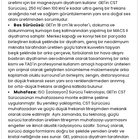
üretimi için bir magnezyum diyafram kullanır. GE1'in CST
Sürücüsü, 250 Hz'den 100 kHz'e kadar ultra geniş bir frekans
aralığında net ve sağlam görüntülemenin yanı sıra doğal ses
alanı üretiminden sorumludur.
Bas Sürücüsü:
GE1'in 18 cm'lik woofer'ı, dokuma ve
dokunmamış kumaşın beş katmanından yapılmış bir MACS II
diyaframa sahiptir. Merkez kapağı ve koniyi tek bir parçada
birleştiren kabuk şeklinde bir diyafram, geniş bir neodimyum
mıknatıs tarafından üretilen güçlü tahrik kuvvetini taşıyan
beşik şeklinde bir arka çerçeve, türbülanslı bir hava akışını
bastıran diyaframın aerodinamik olarak tasarlanmış bir arka
kısmı ve TAD'ın profesyonel kullanım amaçlı hoparlör üniteleri
için orijinal olarak geliştirilen sönümleme malzemesiyle arka
kaplamalı oluklu surround'un birleşimi, zengin, distorsiyonsuz
bir düşük frekanslı sesin yanı sıra renklendirmeden arınmış
bir orta-düşük frekans aralığına katkıda bulunur.
Muhafaza:
ISO (izolasyon) Sürücü Teknolojisi, GE1'in CST
Sürücüsünün muhafazasına monte edilme şekline
uygulanmıştır. Bu yenilikçi yaklaşımla, CST Sürücüsü
muhafazadan ve güçlü düşük frekanslı titreşimden mekanik
olarak izole edilmiştir. Aynı zamanda, bu teknoloji, güçlü
sürücü tarafından üretilen titreşimin muhafazayı uyarmasını
engeller ve ikincil akustik radyasyonu azaltır. Sonuç olarak,
sürücü dalga formlarını doğru bir şekilde yeniden üretir ve
kristal netliğinde ses sunar. GE1, yalnızca diyafram tarafından