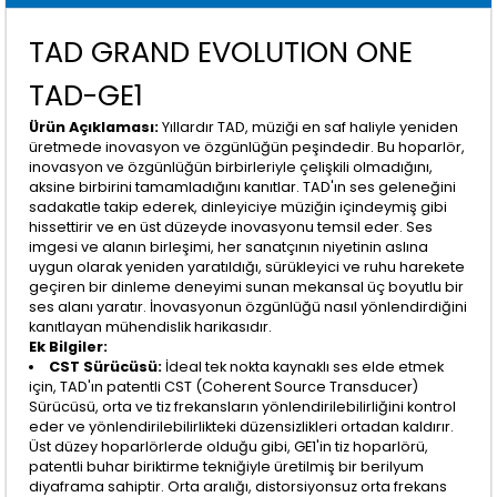
TAD GRAND EVOLUTION ONE
TAD-GE1
Ürün Açıklaması:
Yıllardır TAD, müziği en saf haliyle yeniden
üretmede inovasyon ve özgünlüğün peşindedir. Bu hoparlör,
inovasyon ve özgünlüğün birbirleriyle çelişkili olmadığını,
aksine birbirini tamamladığını kanıtlar. TAD'ın ses geleneğini
sadakatle takip ederek, dinleyiciye müziğin içindeymiş gibi
hissettirir ve en üst düzeyde inovasyonu temsil eder. Ses
imgesi ve alanın birleşimi, her sanatçının niyetinin aslına
uygun olarak yeniden yaratıldığı, sürükleyici ve ruhu harekete
geçiren bir dinleme deneyimi sunan mekansal üç boyutlu bir
ses alanı yaratır. İnovasyonun özgünlüğü nasıl yönlendirdiğini
kanıtlayan mühendislik harikasıdır.
Ek Bilgiler:
CST Sürücüsü:
İdeal tek nokta kaynaklı ses elde etmek
için, TAD'ın patentli CST (Coherent Source Transducer)
Sürücüsü, orta ve tiz frekansların yönlendirilebilirliğini kontrol
eder ve yönlendirilebilirlikteki düzensizlikleri ortadan kaldırır.
Üst düzey hoparlörlerde olduğu gibi, GE1'in tiz hoparlörü,
patentli buhar biriktirme tekniğiyle üretilmiş bir berilyum
diyaframa sahiptir. Orta aralığı, distorsiyonsuz orta frekans