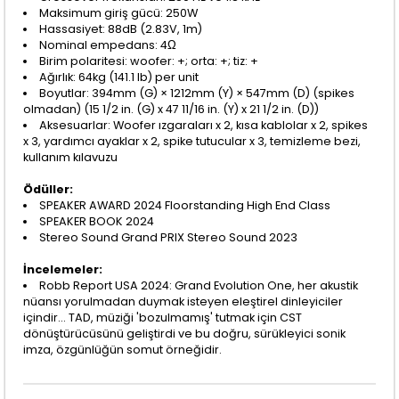
Maksimum giriş gücü: 250W
Hassasiyet: 88dB (2.83V, 1m)
Nominal empedans: 4Ω
Birim polaritesi: woofer: +; orta: +; tiz: +
Ağırlık: 64kg (141.1 lb) per unit
Boyutlar: 394mm (G) × 1212mm (Y) × 547mm (D) (spikes
olmadan) (15 1/2 in. (G) x 47 11/16 in. (Y) x 21 1/2 in. (D))
Aksesuarlar: Woofer ızgaraları x 2, kısa kablolar x 2, spikes
x 3, yardımcı ayaklar x 2, spike tutucular x 3, temizleme bezi,
kullanım kılavuzu
Ödüller:
SPEAKER AWARD 2024 Floorstanding High End Class
SPEAKER BOOK 2024
Stereo Sound Grand PRIX Stereo Sound 2023
İncelemeler:
Robb Report USA 2024: Grand Evolution One, her akustik
nüansı yorulmadan duymak isteyen eleştirel dinleyiciler
içindir... TAD, müziği 'bozulmamış' tutmak için CST
dönüştürücüsünü geliştirdi ve bu doğru, sürükleyici sonik
imza, özgünlüğün somut örneğidir.