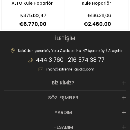
ALTO Kule Hoparlör
Kule Hoparlör
₺375.132,47
₺136.311,06
€6.770,00
€2.460,00
İLETİŞİM
Üsküdar İçerenköy Yolu Caddesi No: 47 İçerenköy / Ataşehir
444 3 760 216 574 38 77
ilhan
extreme-audio.com
BİZ KİMİZ?
SÖZLEŞMELER
YARDIM
HESABIM