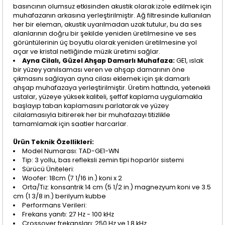
basıncının olumsuz etkisinden akustik olarak izole edilmek için
muhafazanın arkasına yerleştirilmiştir. Ağ filtresinde kullanılan
her bir eleman, akustik uyarılmadan uzak tutulur, bu da ses
alanlarının doğru bir şekilde yeniden üretilmesine ve ses
görüntülerinin üç boyutlu olarak yeniden üretilmesine yol
açar ve kristal netliğinde müzik üretimi sağlar.
Ayna Cilalı, Güzel Ahşap Damarlı Muhafaza:
GE1, ıslak
bir yüzey yanılsaması veren ve ahşap damarının öne
çıkmasını sağlayan ayna cilası eklemek için şık damarlı
ahşap muhafazaya yerleştirilmiştir. Üretim hattında, yetenekli
ustalar, yüzeye yüksek kaliteli, şeffaf kaplama uygulamakla
başlayıp taban kaplamasını parlatarak ve yüzey
cilalamasıyla bitirerek her bir muhafazayı titizlikle
tamamlamak için saatler harcarlar.
Ürün Teknik Özellikleri:
Model Numarası: TAD-GE1-WN
Tip: 3 yollu, bas refleksli zemin tipi hoparlör sistemi
Sürücü Üniteleri:
Woofer: 18cm (7 1/16 in.) koni x 2
Orta/Tiz: konsantrik 14 cm (5 1/2 in.) magnezyum koni ve 3.5
cm (1 3/8 in.) berilyum kubbe
Performans Verileri:
Frekans yanıtı: 27 Hz - 100 kHz
Crossover frekansları: 250 Hz ve 1.8 kHz