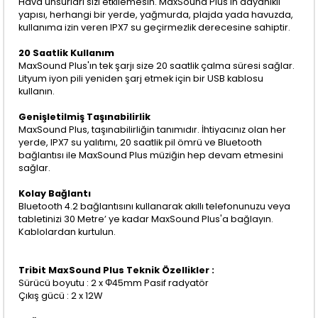
Hava unsurları sizi etkilemesin. MaxSound Plus'ın dayanıklı
yapısı, herhangi bir yerde, yağmurda, plajda yada havuzda,
kullanıma izin veren IPX7 su geçirmezlik derecesine sahiptir.
20 Saatlik Kullanım
MaxSound Plus'ın tek şarjı size 20 saatlik çalma süresi sağlar.
Lityum iyon pili yeniden şarj etmek için bir USB kablosu
kullanın.
Genişletilmiş Taşınabilirlik
MaxSound Plus, taşınabilirliğin tanımıdır. İhtiyacınız olan her
yerde, IPX7 su yalıtımı, 20 saatlik pil ömrü ve Bluetooth
bağlantısı ile MaxSound Plus müziğin hep devam etmesini
sağlar.
Kolay Bağlantı
Bluetooth 4.2 bağlantısını kullanarak akıllı telefonunuzu veya
tabletinizi 30 Metre’ ye kadar MaxSound Plus'a bağlayın.
Kablolardan kurtulun.
Tribit MaxSound Plus Teknik Özellikler :
Sürücü boyutu : 2 x Φ45mm Pasif radyatör
Çıkış gücü : 2 x 12W