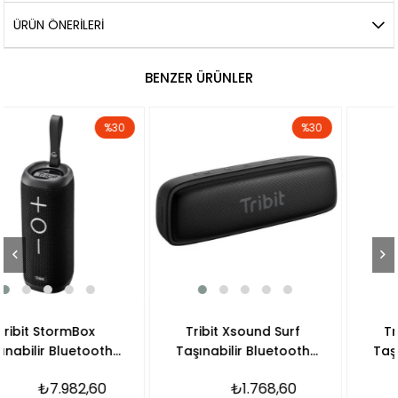
ÜRÜN ÖNERILERI
BENZER ÜRÜNLER
%30
%30
rmBox
Tribit Xsound Surf
Tribit Thun
luetooth
Taşınabilir Bluetooth
Taşınabilir B
ör
Hoparlör
Hoparlö
982,60
₺1.768,60
₺3.0