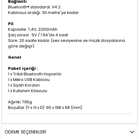
Bağlantı
Bluetooth® standardı: V4.2
Kablosuz aralığı: 30 metre'ye kadar
Pil
Kapasite: 7,4V, 2200mAh
Şarj süresi : 5V / 1.5A'da 4 saat
Süre: 20 saate kadar (ses seviyesine ve müzik dosyalarına
göre değişir)
Genel
Paket içeriği :
1 x Tribit Bluetooth Hoparlör
1 x Mikro USB Kablosu
1 x Siyah Kordon
1 x Kullanım Kılavuzu
Ağırlık
:
795g
Boyutlar (Y x G x D): 65 x 198 x 68 (mm)
ÖDEME SEÇENEKLERI