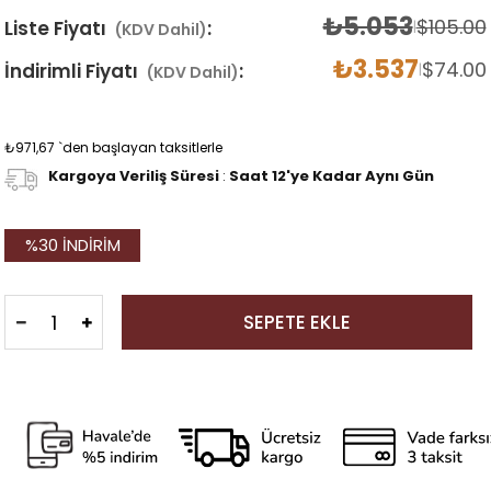
₺5.053
$105.00
Liste Fiyatı
:
|
(KDV Dahil)
₺3.537
$74.00
İndirimli Fiyatı
:
|
(KDV Dahil)
₺971,67
`den başlayan taksitlerle
Kargoya Veriliş Süresi
:
Saat 12'ye Kadar Aynı Gün
%
30
İNDIRIM