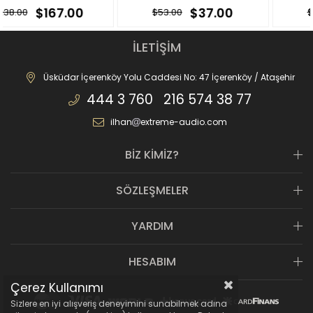
67.00
$37.00
$6
$53.00
$90.00
İLETİŞİM
Üsküdar İçerenköy Yolu Caddesi No: 47 İçerenköy / Ataşehir
444 3 760 216 574 38 77
ilhan
extreme-audio.com
BİZ KİMİZ?
SÖZLEŞMELER
YARDIM
HESABIM
Çerez Kullanımı
Sizlere en iyi alışveriş deneyimini sunabilmek adına