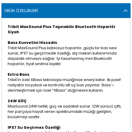
ÜRÜN ÖZELLIKLERI
Tribit MaxSound Plus Taşınabilir Bluetooth Hoparlör
Siyah
Bass Kuvvetini Hissedin
Tribit MaxSound Plus kablosuz hoparlör, güçlü bir bas sesi
sunar, IPX7 su geçirmezlik özelliği, dış mekan kullanımında
dayanıklı olmasını sağlar. İyi tasarlanmış mini Bluetooth
hoparlör, fiyat sınıfına layıktır.
Extra Bass
Tribit'in özel XBass teknolojisi müziğinize enerji katar. İki pasif
radyatör boyutsal ve kontrollü alt uç bas yayınlar. Bass’ ı
derinleştirmek için özel “XBass” düğmesini kullanın.
24W GÜÇ
MaxSound 24W netlik, güç ve sadakat sunar. 12W sürücü çifti,
her parçaya hayat veren spektrumdaki müziği geliştirir,
bozulmayı azaltır.
IPX7 Su Geçirmez Özelliği